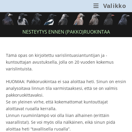
Siirry
Valikko
suoraan
sisältöön
NESTEYTYS ENNEN (PAKKO)RUOKINTAA
Tämä opas on kirjoitettu varislintuasiantuntijan ja -
kuntouttajan avustuksella, jolla on 20 vuoden kokemus
varislintuista.
HUOMAA: Pakkoruokintaa ei saa aloittaa heti. Sinun on ensin
analysoitava linnun tila varmistaaksesi, että se on valmis
pakkoruokittavaksi.
Se on yleinen virhe, että kokemattomat kuntouttajat
aloittavat ruoalla kerralla.
Linnun ruumiinlämpö voi olla liian alhainen (erittäin
vaarallista!). Se voi myös olla nälkäinen, eikä sinun pidä
aloittaa heti “tavallisella ruoalla”.