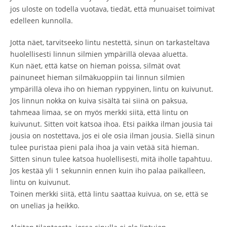
jos uloste on todella vuotava, tiedät, että munuaiset toimivat
edelleen kunnolla.
Jotta näet, tarvitseeko lintu nestettä, sinun on tarkasteltava
huolellisesti linnun silmien ympärillä olevaa aluetta.
Kun näet, että katse on hieman poissa, silmät ovat
painuneet hieman silmäkuoppiin tai linnun silmien
ympärillä oleva iho on hieman ryppyinen, lintu on kuivunut.
Jos linnun nokka on kuiva sisältä tai siinä on paksua,
tahmeaa limaa, se on myös merkki siitä, että lintu on
kuivunut. Sitten voit katsoa ihoa. Etsi paikka ilman jousia tai
jousia on nostettava, jos ei ole osia ilman jousia. Siellä sinun
tulee puristaa pieni pala ihoa ja vain vetää sitä hieman.
Sitten sinun tulee katsoa huolellisesti, mitä iholle tapahtuu.
Jos kestää yli 1 sekunnin ennen kuin iho palaa paikalleen,
lintu on kuivunut.
Toinen merkki siitä, että lintu saattaa kuivua, on se, että se
on unelias ja heikko.