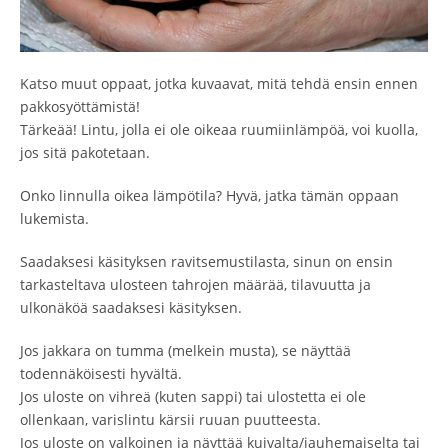
Katso muut oppaat, jotka kuvaavat, mitä tehdä ensin ennen
pakkosyöttämistä!
Tärkeää! Lintu, jolla ei ole oikeaa ruumiinlämpöä, voi kuolla,
jos sitä pakotetaan.
Onko linnulla oikea lämpötila? Hyvä, jatka tämän oppaan
lukemista.
Saadaksesi käsityksen ravitsemustilasta, sinun on ensin
tarkasteltava ulosteen tahrojen määrää, tilavuutta ja
ulkonäköä saadaksesi käsityksen.
Jos jakkara on tumma (melkein musta), se näyttää
todennäköisesti hyvältä.
Jos uloste on vihreä (kuten sappi) tai ulostetta ei ole
ollenkaan, varislintu kärsii ruuan puutteesta.
Jos uloste on valkoinen ja näyttää kuivalta/jauhemaiselta tai