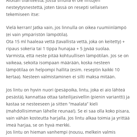
Aloitan tilanteesta, jossa sinulla ei ole lintujen
nesteytysnestettä, joten tässä on resepti sellaisen
tekemiseen itse:
Vielä kerran! Jatka vain, jos linnulla on oikea ruumiinlämpö
(ei vain ympäristön lämpötila).
Ota 15 ml haaleaa vettä (tavallista vettä, joka on keitetty) +
ripaus sokeria tai 1 tippa hunajaa + 5 jyvää suolaa.
Varmista, että neste pitää kohtuullisen lämpötilan. Jos se on
vaikeaa, sekoita isompaan määrään, koska nesteen
lämpötilaa on helpompi hallita (esim. reseptin kaikki 10
kertaa). Nesteen valmistaminen ei silti maksa mitään.
Jos lintu on hyvin nuori (pesäpoika, lintu, joka ei aio lähteä
pesästä), kannattaa ottaa taiteilijasivellin (pienin variantti) ja
kastaa se nesteeseen ja sitten “maalata” kieli
(mahdollisimman lähelle reunaa!). Se ei saa olla koko pisara,
vain vähän kosteutta harjalla. Jos lintu alkaa toimia ja yrittää
imeä harjaa, se on hyvä merkki.
Jos lintu on hieman vanhempi (nousu, melkein valmis