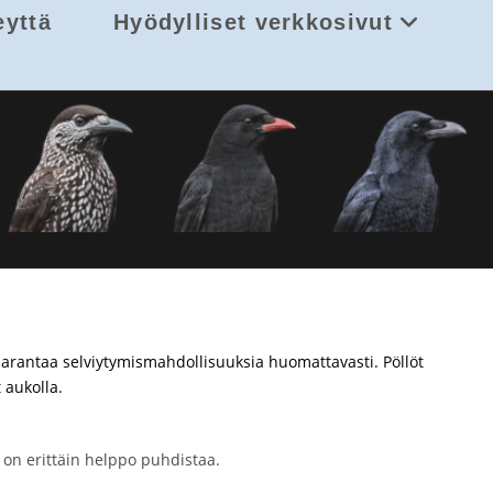
eyttä
Hyödylliset verkkosivut
rantaa selviytymismahdollisuuksia huomattavasti. Pöllöt
 aukolla.
 on erittäin helppo puhdistaa.