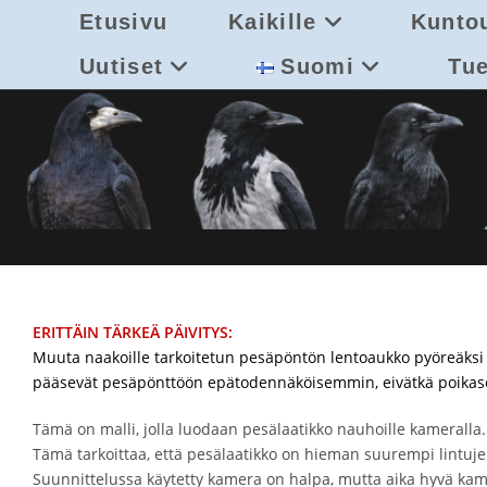
Siirry
Etusivu
Kaikille
Kuntou
suoraan
sisältöön
Uutiset
Suomi
Tue
ERITTÄIN TÄRKEÄ PÄIVITYS:
Muuta naakoille tarkoitetun pesäpöntön lentoaukko pyöreäksi
pääsevät pesäpönttöön epätodennäköisemmin, eivätkä poikaset 
Tämä on malli, jolla luodaan pesälaatikko nauhoille kameralla
Tämä tarkoittaa, että pesälaatikko on hieman suurempi lintuj
Suunnittelussa käytetty kamera on halpa, mutta aika hyvä kam