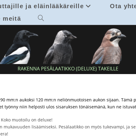
ttajille ja eläinlääkäreille
Ota yht
 meitä
Toggle
website
search
RAKENNA PESÄLAATIKKO (DELUXE) TAKEILLE
 90 mm:n aukoksi 120 mm:n neliönmuotoisen aukon sijaan. Tämä pa
työnny niin helposti ulos sisaruksen tönäisemänä, kun ne istuvat
. Koko muotoilu on deluxe!
en mukavuuden lisäämiseksi. Pesälaatikko on myös tukevampi, ja se
era!