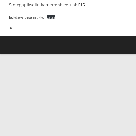
5 megapikselin kamera:
hiseeu hb615
Jackdaws-pesälaatikko
Lataa