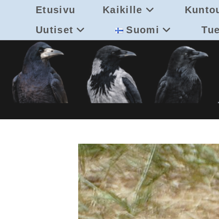
Siirry
Etusivu
Kaikille
Kuntou
suoraan
sisältöön
Uutiset
Suomi
Tue