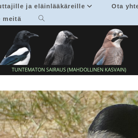
ttajille ja eläinlääkäreille
Ota yht
 meitä
Toggle
website
search
TUNTEMATON SAIRAUS (MAHDOLLINEN KASVAIN)