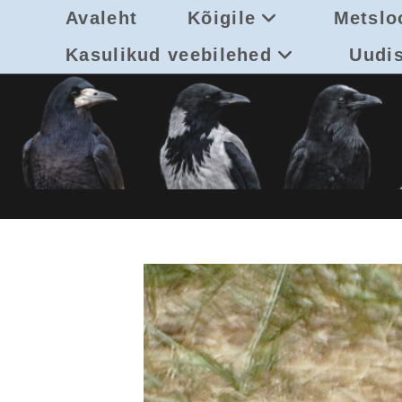
Skip
Avaleht
Kõigile
Metslo
to
content
Kasulikud veebilehed
Uudi