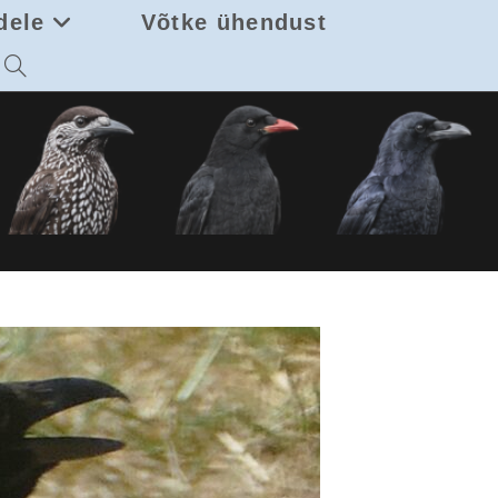
dele
Võtke ühendust
Toggle
website
search