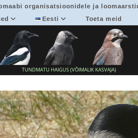
omaabi organisatsioonidele ja loomaarsti
sed
Eesti
Toeta meid
TUNDMATU HAIGUS (VÕIMALIK KASVAJA)