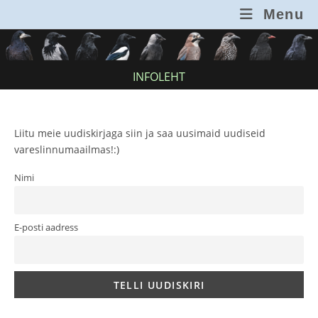
Skip
Menu
to
content
INFOLEHT
Liitu meie uudiskirjaga siin ja saa uusimaid uudiseid
vareslinnumaailmas!:)
Nimi
E-posti aadress