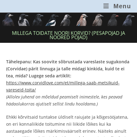
Skip
Menu
to
content
MILLEGA TOIDATE NOORI KORVID? (PESAPOJAD JA
NOORED POJAD)
Tähelepanu: Kas soovite sõbrustada vareslaste sugukonda
(Corvidae) pärit linnuga ja talle midagi kinkida, kuid te ei
tea, mida? Lugege seda artiklit:
https://www.corvidlove.com/et/millega-saab-metsikuid-
vareseid-toita/
(Allolev juhend on mõeldud peamiselt inimestele, kes peavad
hädaolukorras ajutiselt sellist lindu hooldama.)
Ehkki kõrvitsaid tuntakse üldiselt raiujate ja kõigesööjatena,
on eri konnaliikide toitumine nii liikide lõikes kui ka
aastaaegade lõikes märkimisväärselt erinev. Näiteks ainult