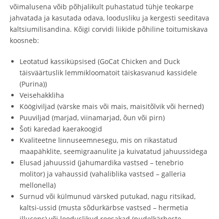
võimalusena võib põhjalikult puhastatud tühje teokarpe
jahvatada ja kasutada odava, loodusliku ja kergesti seeditava
kaltsiumilisandina. Kõigi corvidi liikide põhiline toitumiskava
koosneb:
Leotatud kassiküpsised (GoCat Chicken and Duck
täisväärtuslik lemmikloomatoit täiskasvanud kassidele
(Purina))
Veisehakkliha
Köögiviljad (värske mais või mais, maisitõlvik või herned)
Puuviljad (marjad, viinamarjad, õun või pirn)
Šoti karedad kaerakoogid
Kvaliteetne linnuseemnesegu, mis on rikastatud
maapähklite, seemigraanulite ja kuivatatud jahuussidega
Elusad jahuussid (jahumardika vastsed – tenebrio
molitor) ja vahaussid (vahaliblika vastsed – galleria
mellonella)
Surnud või külmunud värsked putukad, nagu ritsikad,
kaltsi-ussid (musta sõdurkärbse vastsed – hermetia
illucens) või looduslikud roosakad (pudelkärbeste