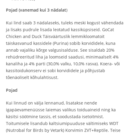
Pojad (vanemad kui 3 nädalat
)
Kui lind saab 3 nädalaseks, tuleks meski kogust vähendada
ja lisaks pudrule lisada leotatud kassiküpsiseid. GoCat
Chicken and Duck Täisväärtuslik lemmikloomatoit
täiskasvanud kassidele (Purina) sobib korvididele, kuna
annab vajaliku kõrge valgusisalduse. See sisaldab 20%
rehüdreeritud liha ja loomseid saadusi, minimaalselt 4%
kanaliha ja 4% parti (30,0% valku, 10,0% rasva). Koera- või
kassitoidukonserv ei sobi korvididele ja põhjustab
tõenäoliselt kõhulahtisust.
Pojad
Kui linnud on välja lennanud, lisatakse nende
igapäevamenüüsse laiemas valikus toiduaineid ning ka
käsitsi söötmine tassis, et soodustada isetoitmist.
Toitumisele lisandub kaltsiumipuuduse vältimiseks WDT
(Nutrobal for Birds by Vetark) Korvimin ZVT+Reptile. Teise