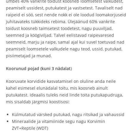
umbes 40% vankrite toidust koosneb loomsetest valkudest,
peamiselt ussidest, putukatest ja vastsetest. Tavaliselt nad
raipeid ei söö, sest nende nokk ei ole loodud loomakorjuseid
juhitavateks tükkideks rebima. Ülejäänud 60% vankrite
toidust koosneb taimsetest toodetest, nagu puuviljad,
seemned ja köögiviljad. Talvel eelistavad raipevaresed
seemneid, marju ja raipe, samal ajal kui suvel toetuvad nad
peamiselt loomsetele valkudele nagu teod, ussid, putukad,
pisiimetajad ja munad.
Koorunud pojad (kuni 3 nädalat
)
Kooruvate korvidide kasvatamisel on oluline anda neile
kahel esimesel elunädalal toitu, mis koosneb ainult
putukatest. Ideaalis tuleks neid linde toita putukapudruga,
mis sisaldab järgmisi koostisosi:
Külmutatud värsked putukad, nagu ritsikad ja vahaussid
Mineraalide ja vitamiinide segu nagu Korvimin
ZVT+Reptile (WDT)