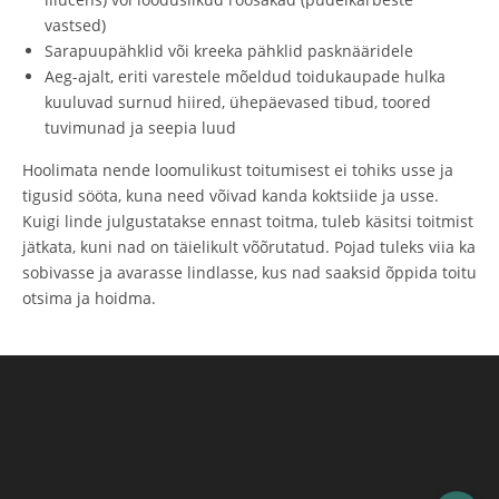
vastsed)
Sarapuupähklid või kreeka pähklid pasknääridele
Aeg-ajalt, eriti varestele mõeldud toidukaupade hulka
kuuluvad surnud hiired, ühepäevased tibud, toored
tuvimunad ja seepia luud
Hoolimata nende loomulikust toitumisest ei tohiks usse ja
tigusid sööta, kuna need võivad kanda koktsiide ja usse.
Kuigi linde julgustatakse ennast toitma, tuleb käsitsi toitmist
jätkata, kuni nad on täielikult võõrutatud. Pojad tuleks viia ka
sobivasse ja avarasse lindlasse, kus nad saaksid õppida toitu
otsima ja hoidma.