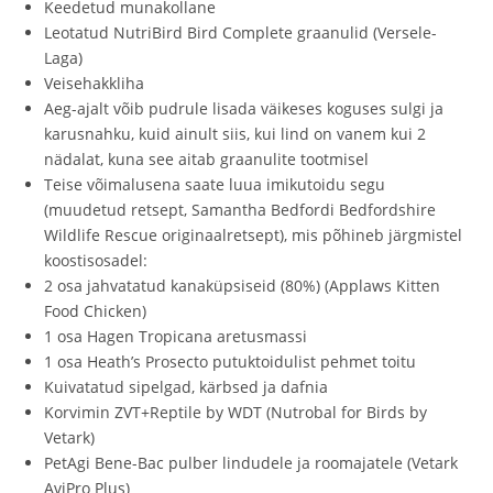
Keedetud munakollane
Leotatud NutriBird Bird Complete graanulid (Versele-
Laga)
Veisehakkliha
Aeg-ajalt võib pudrule lisada väikeses koguses sulgi ja
karusnahku, kuid ainult siis, kui lind on vanem kui 2
nädalat, kuna see aitab graanulite tootmisel
Teise võimalusena saate luua imikutoidu segu
(muudetud retsept, Samantha Bedfordi Bedfordshire
Wildlife Rescue originaalretsept), mis põhineb järgmistel
koostisosadel:
2 osa jahvatatud kanaküpsiseid (80%) (Applaws Kitten
Food Chicken)
1 osa Hagen Tropicana aretusmassi
1 osa Heath’s Prosecto putuktoidulist pehmet toitu
Kuivatatud sipelgad, kärbsed ja dafnia
Korvimin ZVT+Reptile by WDT (Nutrobal for Birds by
Vetark)
PetAgi Bene-Bac pulber lindudele ja roomajatele (Vetark
AviPro Plus)