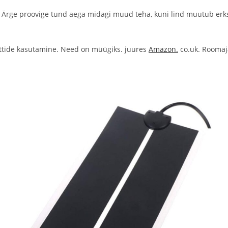
. Ärge proovige tund aega midagi muud teha, kuni lind muutub erks
ttide kasutamine. Need on müügiks. juures
Amazon.
co.uk. Roomaja