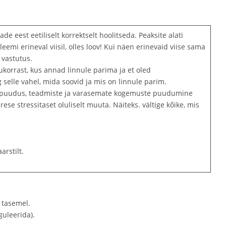
eest eetiliselt korrektselt hoolitseda. Peaksite alati
mi erineval viisil, olles loov! Kui näen erinevaid viise sama
 vastutus.
ukorrast, kus annad linnule parima ja et oled
selle vahel, mida soovid ja mis on linnule parim.
 ajapuudus, teadmiste ja varasemate kogemuste puudumine
se stressitaset oluliselt muuta. Näiteks. vältige kõike, mis
arstilt.
 tasemel.
guleerida).