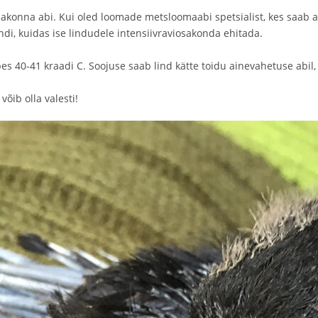
akonna abi. Kui oled loomade metsloomaabi spetsialist, kes saab aa
ndi, kuidas ise lindudele intensiivraviosakonda ehitada.
40-41 kraadi C. Soojuse saab lind kätte toidu ainevahetuse abil, n
õib olla valesti!