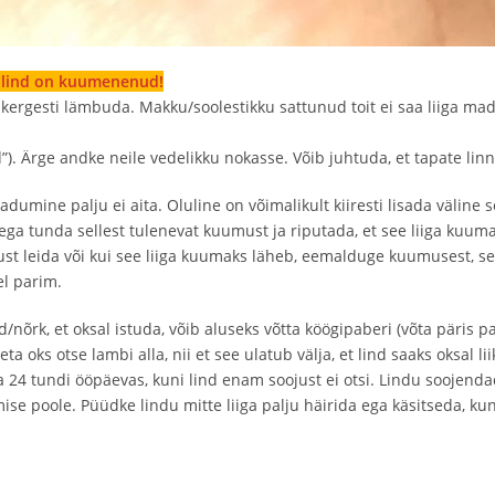
i lind on kuumenenud!
 kergesti lämbuda. Makku/soolestikku sattunud toit ei saa liiga ma
d”). Ärge andke neile vedelikku nokasse. Võib juhtuda, et tapate linn
dumine palju ei aita. Oluline on võimalikult kiiresti lisada väline 
ga tunda sellest tulenevat kuumust ja riputada, et see liiga kuumaks
ojust leida või kui see liiga kuumaks läheb, eemalduge kuumusest, 
el parim.
nõrk, et oksal istuda, võib aluseks võtta köögipaberi (võta päris palj
a oks otse lambi alla, nii et see ulatub välja, et lind saaks oksal li
 24 tundi ööpäevas, kuni lind enam soojust ei otsi. Lindu soojendad
se poole. Püüdke lindu mitte liiga palju häirida ega käsitseda, k