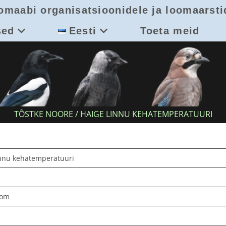
omaabi organisatsioonidele ja loomaarsti
sed
Eesti
Toeta meid
TÕSTKE NOORE / HAIGE LINNU KEHATEMPERATUURI
innu kehatemperatuuri
com