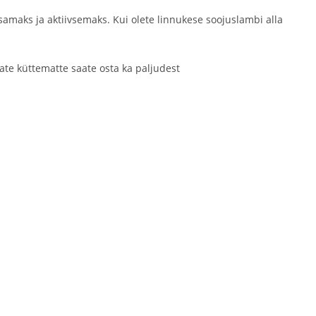
amaks ja aktiivsemaks. Kui olete linnukese soojuslambi alla
te küttematte saate osta ka paljudest