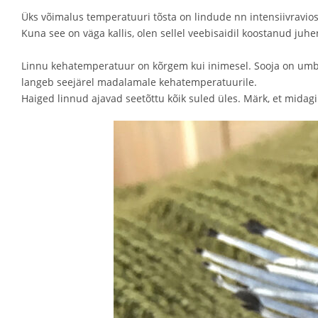
Üks võimalus temperatuuri tõsta on lindude nn intensiivravios
Kuna see on väga kallis, olen sellel veebisaidil koostanud juhe
Linnu kehatemperatuur on kõrgem kui inimesel. Sooja on umbes 
langeb seejärel madalamale kehatemperatuurile.
Haiged linnud ajavad seetõttu kõik suled üles. Märk, et midagi v