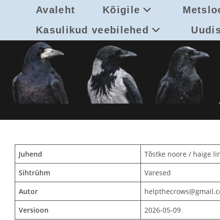
Skip
Avaleht
Kõigile
Metslo
to
content
Kasulikud veebilehed
Uudi
Juhend
Tõstke noore / haige l
Sihtrühm
Varesed
Autor
helpthecrows@gmail.
Versioon
2026-05-09