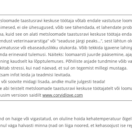
oomade taastusravi keskuse töötaja võtab endale vastutuse loomade 
mesed, ei ole ühesugused, võib see tähendada, et lahendate problee
na, kuid see on alati metsloomade taastusravi keskuse töötaja enda
ndust veterinaararstiga” või “seaduse järgi peaks…”, sest lähtun ol
vimatusse või ebaseaduslikku olukorda. Võib tekkida igavene lahing 
 anda erinevaid tulemusi. Näiteks: loomaarsti juurde pääsemine,
 ning kaudselt ka lõpptulemuses. Põhiliste asjade tundmine võib vare
ekitab stressi, kui nad näevad, et sul on tegemist millegi mustaga.
tsam infot leida ja teadmisi levitada.
või soovite midagi lisada, andke mulle julgesti teada!
 abi teistelt metsloomade taastusravi keskuse töötajatelt või looma
uusim versioon saidilt
www.corvidlove.com
ind on haige või vigastatud, on oluline hoida kehatemperatuur õigel
innul väga halvasti minna (nad on liiga noored, et kehasoojust ise re