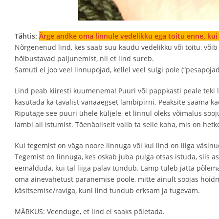
Tähtis:
Ärge andke oma linnule vedelikku ega toitu enne, ku
Nõrgenenud lind, kes saab suu kaudu vedelikku või toitu, võib
hõlbustavad paljunemist, nii et lind sureb.
Samuti ei joo veel linnupojad, kellel veel sulgi pole (“pesapoja
Lind peab kiiresti kuumenema! Puuri või pappkasti peale teki la
kasutada ka tavalist vanaaegset lambipirni. Peaksite saama käe
Riputage see puuri ühele küljele, et linnul oleks võimalus so
lambi all istumist. Tõenäoliselt valib ta selle koha, mis on hetk
Kui tegemist on väga noore linnuga või kui lind on liiga väsinud/
Tegemist on linnuga, kes oskab juba pulga otsas istuda, siis aset
eemalduda, kui tal liiga palav tundub. Lamp tuleb jätta põlema
oma ainevahetust paranemise poole, mitte ainult soojas hoidmi
käsitsemise/raviga, kuni lind tundub erksam ja tugevam.
MÄRKUS: Veenduge, et lind ei saaks põletada.