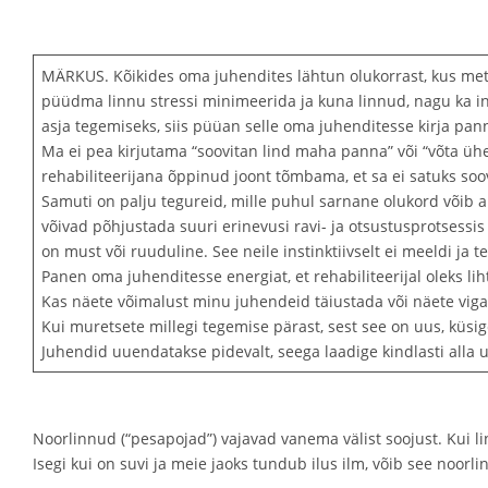
MÄRKUS. Kõikides oma juhendites lähtun olukorrast, kus metsl
püüdma linnu stressi minimeerida ja kuna linnud, nagu ka ini
asja tegemiseks, siis püüan selle oma juhenditesse kirja pan
Ma ei pea kirjutama “soovitan lind maha panna” või “võta ühe
rehabiliteerijana õppinud joont tõmbama, et sa ei satuks soo
Samuti on palju tegureid, mille puhul sarnane olukord võib
võivad põhjustada suuri erinevusi ravi- ja otsustusprotsessis
on must või ruuduline. See neile instinktiivselt ei meeldi ja t
Panen oma juhenditesse energiat, et rehabiliteerijal oleks lih
Kas näete võimalust minu juhendeid täiustada või näete viga 
Kui muretsete millegi tegemise pärast, sest see on uus, küsige
Juhendid uuendatakse pidevalt, seega laadige kindlasti alla 
Noorlinnud (“pesapojad”) vajavad vanema välist soojust. Kui l
Isegi kui on suvi ja meie jaoks tundub ilus ilm, võib see noorl