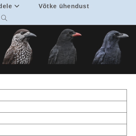
dele
Võtke ühendust
Toggle
website
search