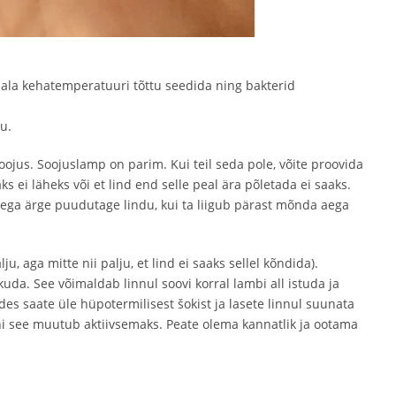
dala kehatemperatuuri tõttu seedida ning bakterid
u.
soojus. Soojuslamp on parim. Kui teil seda pole, võite proovida
 ei läheks või et lind end selle peal ära põletada ei saaks.
seega ärge puudutage lindu, kui ta liigub pärast mõnda aega
u, aga mitte nii palju, et lind ei saaks sellel kõndida).
ikuda. See võimaldab linnul soovi korral lambi all istuda ja
es saate üle hüpotermilisest šokist ja lasete linnul suunata
uni see muutub aktiivsemaks. Peate olema kannatlik ja ootama