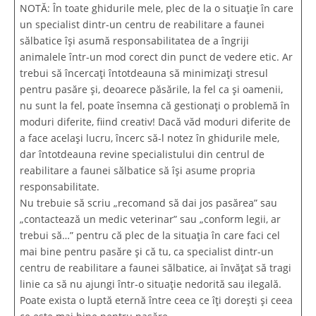
NOTĂ: În toate ghidurile mele, plec de la o situație în care
un specialist dintr-un centru de reabilitare a faunei
sălbatice își asumă responsabilitatea de a îngriji
animalele într-un mod corect din punct de vedere etic. Ar
trebui să încercați întotdeauna să minimizați stresul
pentru pasăre și, deoarece păsările, la fel ca și oamenii,
nu sunt la fel, poate însemna că gestionați o problemă în
moduri diferite, fiind creativ! Dacă văd moduri diferite de
a face același lucru, încerc să-l notez în ghidurile mele,
dar întotdeauna revine specialistului din centrul de
reabilitare a faunei sălbatice să își asume propria
responsabilitate.
Nu trebuie să scriu „recomand să dai jos pasărea” sau
„contactează un medic veterinar” sau „conform legii, ar
trebui să…” pentru că plec de la situația în care faci cel
mai bine pentru pasăre și că tu, ca specialist dintr-un
centru de reabilitare a faunei sălbatice, ai învățat să tragi
linie ca să nu ajungi într-o situație nedorită sau ilegală.
Poate exista o luptă eternă între ceea ce îți dorești și ceea