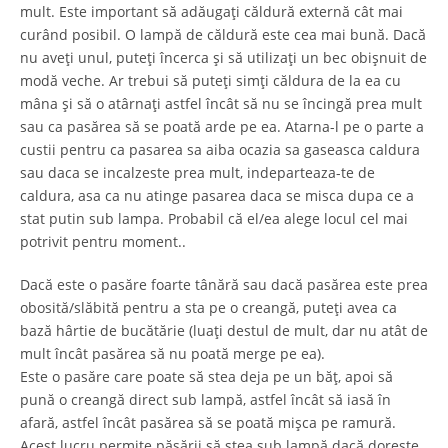
mult. Este important să adăugați căldură externă cât mai
curând posibil. O lampă de căldură este cea mai bună. Dacă
nu aveți unul, puteți încerca și să utilizați un bec obișnuit de
modă veche. Ar trebui să puteți simți căldura de la ea cu
mâna și să o atârnați astfel încât să nu se încingă prea mult
sau ca pasărea să se poată arde pe ea. Atarna-l pe o parte a
custii pentru ca pasarea sa aiba ocazia sa gaseasca caldura
sau daca se incalzeste prea mult, indeparteaza-te de
caldura, asa ca nu atinge pasarea daca se misca dupa ce a
stat putin sub lampa. Probabil că el/ea alege locul cel mai
potrivit pentru moment..
Dacă este o pasăre foarte tânără sau dacă pasărea este prea
obosită/slăbită pentru a sta pe o creangă, puteți avea ca
bază hârtie de bucătărie (luați destul de mult, dar nu atât de
mult încât pasărea să nu poată merge pe ea).
Este o pasăre care poate să stea deja pe un băț, apoi să
pună o creangă direct sub lampă, astfel încât să iasă în
afară, astfel încât pasărea să se poată mișca pe ramură.
Acest lucru permite păsării să stea sub lampă dacă dorește