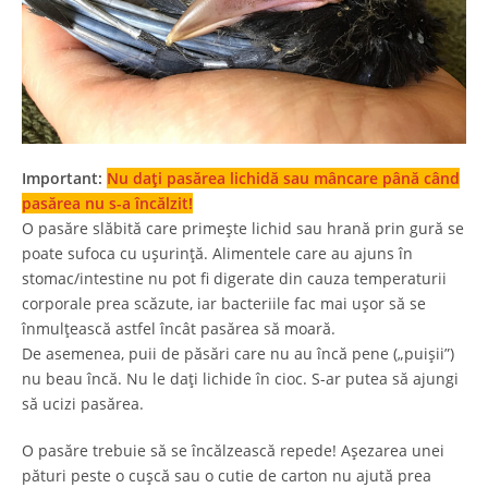
Important:
Nu dați pasărea lichidă sau mâncare până când
pasărea nu s-a încălzit!
O pasăre slăbită care primește lichid sau hrană prin gură se
poate sufoca cu ușurință. Alimentele care au ajuns în
stomac/intestine nu pot fi digerate din cauza temperaturii
corporale prea scăzute, iar bacteriile fac mai ușor să se
înmulțească astfel încât pasărea să moară.
De asemenea, puii de păsări care nu au încă pene („puișii”)
nu beau încă. Nu le dați lichide în cioc. S-ar putea să ajungi
să ucizi pasărea.
O pasăre trebuie să se încălzească repede! Așezarea unei
pături peste o cușcă sau o cutie de carton nu ajută prea