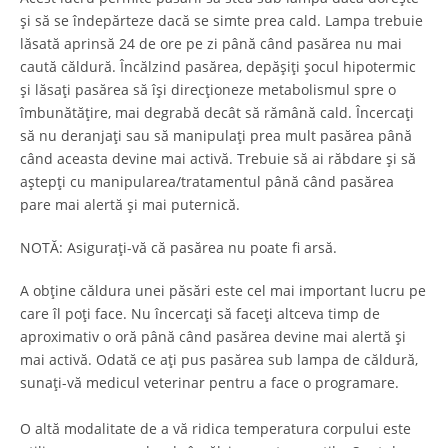
și să se îndepărteze dacă se simte prea cald. Lampa trebuie
lăsată aprinsă 24 de ore pe zi până când pasărea nu mai
caută căldură. Încălzind pasărea, depășiți șocul hipotermic
și lăsați pasărea să își direcționeze metabolismul spre o
îmbunătățire, mai degrabă decât să rămână cald. Încercați
să nu deranjați sau să manipulați prea mult pasărea până
când aceasta devine mai activă. Trebuie să ai răbdare și să
aștepți cu manipularea/tratamentul până când pasărea
pare mai alertă și mai puternică.
NOTĂ: Asigurați-vă că pasărea nu poate fi arsă.
A obține căldura unei păsări este cel mai important lucru pe
care îl poți face. Nu încercați să faceți altceva timp de
aproximativ o oră până când pasărea devine mai alertă și
mai activă. Odată ce ați pus pasărea sub lampa de căldură,
sunați-vă medicul veterinar pentru a face o programare.
O altă modalitate de a vă ridica temperatura corpului este