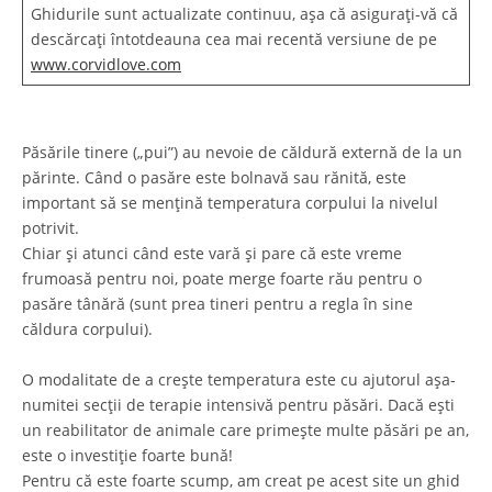
Ghidurile sunt actualizate continuu, așa că asigurați-vă că
descărcați întotdeauna cea mai recentă versiune de pe
www.corvidlove.com
Păsările tinere („pui”) au nevoie de căldură externă de la un
părinte. Când o pasăre este bolnavă sau rănită, este
important să se mențină temperatura corpului la nivelul
potrivit.
Chiar și atunci când este vară și pare că este vreme
frumoasă pentru noi, poate merge foarte rău pentru o
pasăre tânără (sunt prea tineri pentru a regla în sine
căldura corpului).
O modalitate de a crește temperatura este cu ajutorul așa-
numitei secții de terapie intensivă pentru păsări. Dacă ești
un reabilitator de animale care primește multe păsări pe an,
este o investiție foarte bună!
Pentru că este foarte scump, am creat pe acest site un ghid