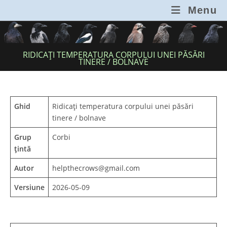
Skip
Menu
to
content
RIDICAȚI TEMPERATURA CORPULUI UNEI PĂSĂRI
TINERE / BOLNAVE
Ghid
Ridicați temperatura corpului unei păsări
tinere / bolnave
Grup
Corbi
țintă
Autor
helpthecrows@gmail.com
Versiune
2026-05-09