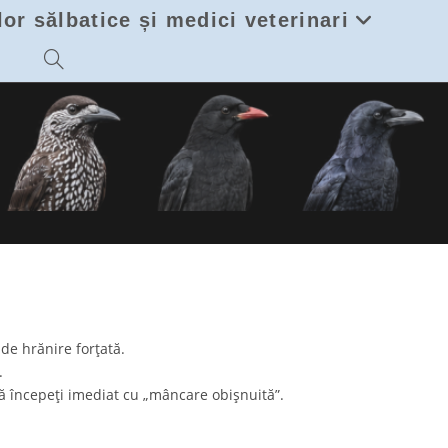
lor sălbatice și medici veterinari
Toggle
website
search
de hrănire forțată.
.
să începeți imediat cu „mâncare obișnuită”.