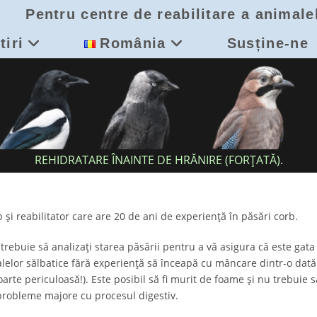
Pentru centre de reabilitare a animale
tiri
România
Susține-ne
REHIDRATARE ÎNAINTE DE HRĂNIRE (FORȚATĂ).
b și reabilitator care are 20 de ani de experiență în păsări corb.
rebuie să analizați starea păsării pentru a vă asigura că este gata 
lelor sălbatice fără experiență să înceapă cu mâncare dintr-o dată
rte periculoasă!). Este posibil să fi murit de foame și nu trebuie 
probleme majore cu procesul digestiv.