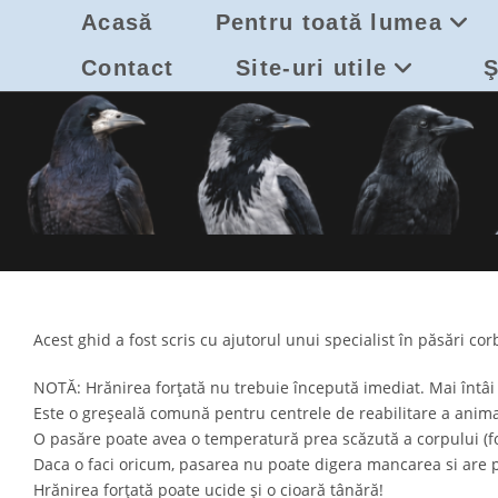
Skip
Acasă
Pentru toată lumea
to
content
Contact
Site-uri utile
Ş
Acest ghid a fost scris cu ajutorul unui specialist în păsări cor
NOTĂ: Hrănirea forțată nu trebuie începută imediat. Mai întâi t
Este o greșeală comună pentru centrele de reabilitare a anima
O pasăre poate avea o temperatură prea scăzută a corpului (foa
Daca o faci oricum, pasarea nu poate digera mancarea si are 
Hrănirea forțată poate ucide și o cioară tânără!