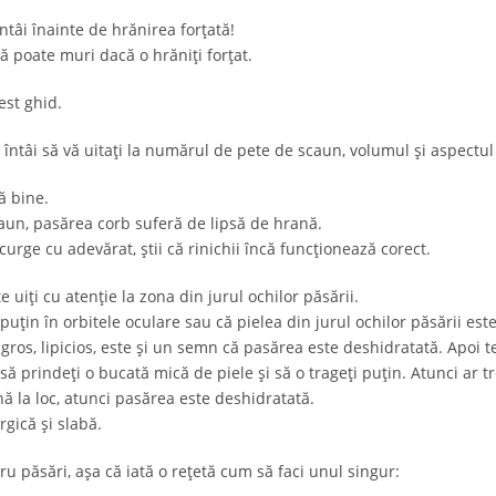
întâi înainte de hrănirea forțată!
 poate muri dacă o hrăniți forțat.
est ghid.
 întâi să vă uitați la numărul de pete de scaun, volumul și aspectul
ă bine.
caun, pasărea corb suferă de lipsă de hrană.
rge cu adevărat, știi că rinichii încă funcționează corect.
 uiți cu atenție la zona din jurul ochilor păsării.
uțin în orbitele oculare sau că pielea din jurul ochilor păsării est
ros, lipicios, este și un semn că pasărea este deshidratată. Apoi te 
 să prindeți o bucată mică de piele și să o trageți puțin. Atunci ar t
ă la loc, atunci pasărea este deshidratată.
rgică și slabă.
tru păsări, așa că iată o rețetă cum să faci unul singur: