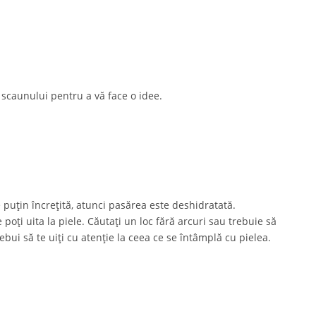
 scaunului pentru a vă face o idee.
e puțin încrețită, atunci pasărea este deshidratată.
poți uita la piele. Căutați un loc fără arcuri sau trebuie să
rebui să te uiți cu atenție la ceea ce se întâmplă cu pielea.