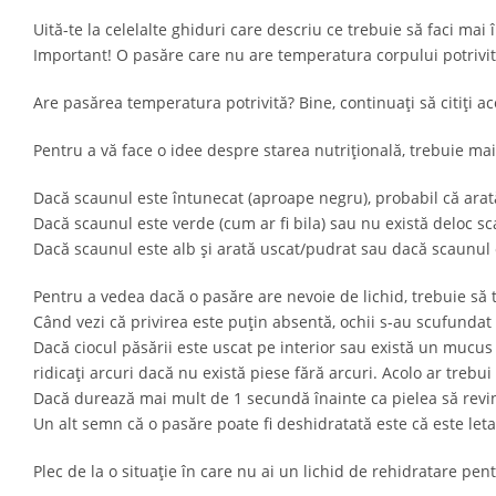
Uită-te la celelalte ghiduri care descriu ce trebuie să faci mai 
Important! O pasăre care nu are temperatura corpului potrivită
Are pasărea temperatura potrivită? Bine, continuați să citiți ac
Pentru a vă face o idee despre starea nutrițională, trebuie mai
Dacă scaunul este întunecat (aproape negru), probabil că arat
Dacă scaunul este verde (cum ar fi bila) sau nu există deloc s
Dacă scaunul este alb și arată uscat/pudrat sau dacă scaunul cu
Pentru a vedea dacă o pasăre are nevoie de lichid, trebuie să te
Când vezi că privirea este puțin absentă, ochii s-au scufundat p
Dacă ciocul păsării este uscat pe interior sau există un mucus g
ridicați arcuri dacă nu există piese fără arcuri. Acolo ar trebui
Dacă durează mai mult de 1 secundă înainte ca pielea să revin
Un alt semn că o pasăre poate fi deshidratată este că este leta
Plec de la o situație în care nu ai un lichid de rehidratare pen