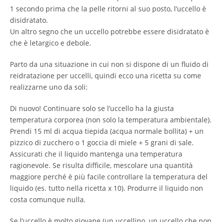
1 secondo prima che la pelle ritorni al suo posto, l’uccello è
disidratato.
Un altro segno che un uccello potrebbe essere disidratato è
che è letargico e debole.
Parto da una situazione in cui non si dispone di un fluido di
reidratazione per uccelli, quindi ecco una ricetta su come
realizzarne uno da soli:
Di nuovo! Continuare solo se l’uccello ha la giusta
temperatura corporea (non solo la temperatura ambientale).
Prendi 15 ml di acqua tiepida (acqua normale bollita) + un
pizzico di zucchero o 1 goccia di miele + 5 grani di sale.
Assicurati che il liquido mantenga una temperatura
ragionevole. Se risulta difficile, mescolare una quantità
maggiore perché è più facile controllare la temperatura del
liquido (es. tutto nella ricetta x 10). Produrre il liquido non
costa comunque nulla.
Se l’uccello è molto giovane (un uccellino, un uccello che non