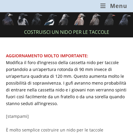
Salta
Menu
al
contenuto
COSTRUISCI UN NIDO PER LE TACCOLE
AGGIORNAMENTO MOLTO IMPORTANTE:
Modifica il foro d’ingresso della cassetta nido per taccole
portandolo a un’apertura rotonda di 90 mm invece di
un’apertura quadrata di 120 mm. Questo aumenta molto le
possibilità di sopravvivenza. I gufi avranno meno probabilità
di entrare nella cassetta nido e i giovani non verranno spinti
fuori così facilmente da un fratello o da una sorella quando
stanno seduti all’ingresso.
[stampami]
È molto semplice costruire un nido per le taccole