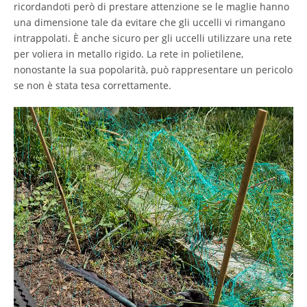
ricordandoti però di prestare attenzione se le maglie hanno
una dimensione tale da evitare che gli uccelli vi rimangano
intrappolati. È anche sicuro per gli uccelli utilizzare una rete
per voliera in metallo rigido. La rete in polietilene,
nonostante la sua popolarità, può rappresentare un pericolo
se non è stata tesa correttamente.