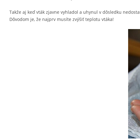
Takže aj keď vták zjavne vyhladol a uhynul v dôsledku nedosta
Dôvodom je, že najprv musíte zvýšiť teplotu vtáka!