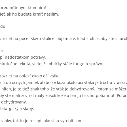
rvé pred núteným kŕmením!
eť, ak ho budete kŕmiť násilím.
odu.
zrieť na počet škvŕn stolice, objem a vzhľad stolice, aby ste si uro
re.
trpí nedostatkom potravy.
a skutočne tekutá, viete, že obličky stále fungujú správne.
pozrieť na oblasť okolo očí vtáka.
rili do očných jamiek alebo že koža okolo očí vtáka je trochu vrásk
hlien, je to tiež znak toho, že vták je dehydrovaný. Potom sa môže
by ste mali zovrieť malý kúsok kože a len ju trochu potiahnuť. Potom
je dehydrovaný.
letargický a slabý.
áky, tak tu je recept, ako si ju vyrobiť sami: