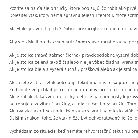
Pozrite sa na ďalšie príručky, ktoré popisujú, čo robiť ako p
Dôležité! Vták, ktorý nemá správnu telesnú teplotu, môže zomri
Má vták správnu teplotu? Dobre, pokračujte v čítaní tohto náv
Aby ste získali predstavu o nutričnom stave, musíte sa najprv po
Ak je stolica tmavá (takmer čierna), pravdepodobne vyzerá dob
Ak je stolica zelená (ako žlč) alebo nie je vôbec žiadna, vrana 
Ak je stolica biela a vyzerá suchá / prášková alebo ak je stolic
Ak chcete zistiť, či vták potrebuje tekutinu, musíte sa pozorne 
Keď vidíte, že pohľad je trochu neprítomný, oči sa trochu pono
Ak je zobák vtáka zvnútra suchý alebo je na ňom hustý lepkavý 
potrebujete zdvihnúť pružiny, ak nie sú časti bez pružín. Tam 
Ak trvá viac ako 1 sekundu, kým sa koža vráti na miesto, vták 
Ďalším znakom toho, že vták môže byť dehydratovaný, je, že je 
Vychádzam zo situácie, keď nemáte rehydratačnú tekutinu pre vt