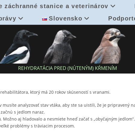
e záchranné stanice a veterinárov
právy
Slovensko
Podport
REHYDRATÁCIA PRED (NÚTENÝM) KŔMENÍM
rehabilitátora, ktorý má 20 rokov skúseností s vranami.
síte analyzovať stav vtáka, aby ste sa uistili, že je pripravený 
 začnú s jedlom naraz.
!). Možno aj hladovalo a nesmiete hneď začať s „obyčajným jedlom“.
 veľké problémy s tráviacim procesom.