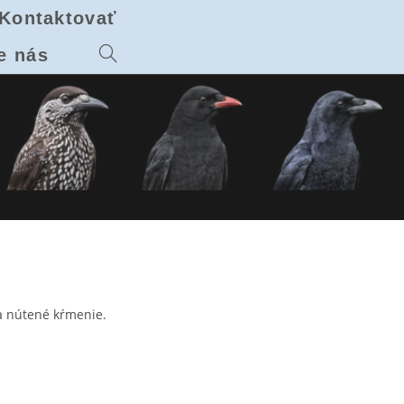
Kontaktovať
e nás
Toggle
website
search
na nútené kŕmenie.