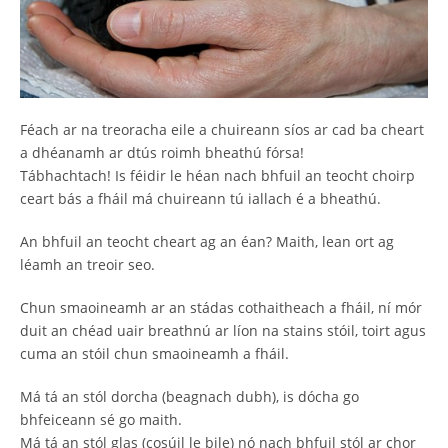
Féach ar na treoracha eile a chuireann síos ar cad ba cheart
a dhéanamh ar dtús roimh bheathú fórsa!
Tábhachtach! Is féidir le héan nach bhfuil an teocht choirp
ceart bás a fháil má chuireann tú iallach é a bheathú.
An bhfuil an teocht cheart ag an éan? Maith, lean ort ag
léamh an treoir seo.
Chun smaoineamh ar an stádas cothaitheach a fháil, ní mór
duit an chéad uair breathnú ar líon na stains stóil, toirt agus
cuma an stóil chun smaoineamh a fháil.
Má tá an stól dorcha (beagnach dubh), is dócha go
bhfeiceann sé go maith.
Má tá an stól glas (cosúil le bile) nó nach bhfuil stól ar chor