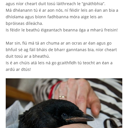
agus níor cheart duit tosú láithreach le “gnáthbhia”.
Má dhéanann tú é ar aon nós, ní féidir leis an éan an bia a
dhíolama agus bíonn fadhbanna móra aige leis an
bpróiseas díleácha.
Is féidir le beathú éigeantach beanna óga a mharú freisin!
Mar sin, fiú má tá an chuma ar an ocras ar éan agus go
bhfuil sé ag fáil bháis de bharr ganntanas bia, níor cheart
duit tosú ar a bheathú.
Is é an chúis atá leis ná go gcaithfidh tú teocht an éan a
ardú ar dtús!