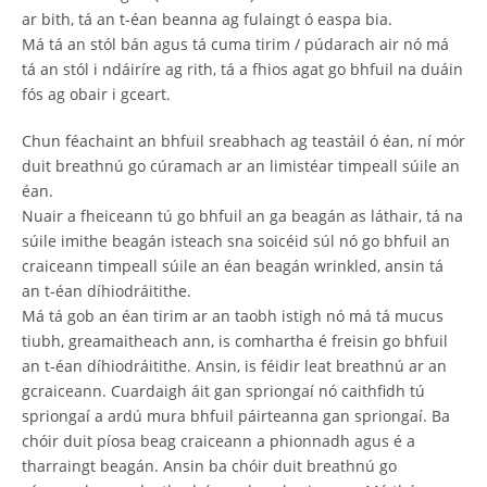
ar bith, tá an t-éan beanna ag fulaingt ó easpa bia.
Má tá an stól bán agus tá cuma tirim / púdarach air nó má
tá an stól i ndáiríre ag rith, tá a fhios agat go bhfuil na duáin
fós ag obair i gceart.
Chun féachaint an bhfuil sreabhach ag teastáil ó éan, ní mór
duit breathnú go cúramach ar an limistéar timpeall súile an
éan.
Nuair a fheiceann tú go bhfuil an ga beagán as láthair, tá na
súile imithe beagán isteach sna soicéid súl nó go bhfuil an
craiceann timpeall súile an éan beagán wrinkled, ansin tá
an t-éan díhiodráitithe.
Má tá gob an éan tirim ar an taobh istigh nó má tá mucus
tiubh, greamaitheach ann, is comhartha é freisin go bhfuil
an t-éan díhiodráitithe. Ansin, is féidir leat breathnú ar an
gcraiceann. Cuardaigh áit gan spriongaí nó caithfidh tú
spriongaí a ardú mura bhfuil páirteanna gan spriongaí. Ba
chóir duit píosa beag craiceann a phionnadh agus é a
tharraingt beagán. Ansin ba chóir duit breathnú go