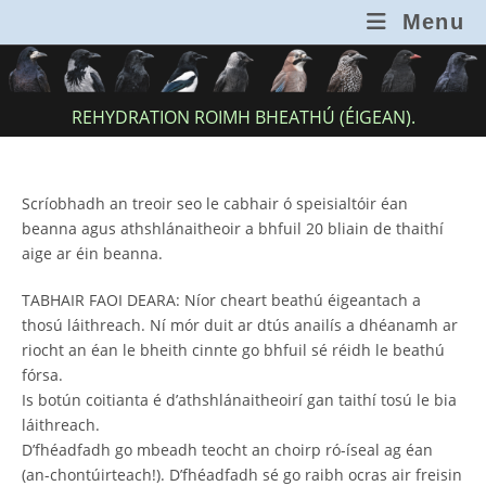
Skip
Menu
to
content
REHYDRATION ROIMH BHEATHÚ (ÉIGEAN).
Scríobhadh an treoir seo le cabhair ó speisialtóir éan
beanna agus athshlánaitheoir a bhfuil 20 bliain de thaithí
aige ar éin beanna.
TABHAIR FAOI DEARA: Níor cheart beathú éigeantach a
thosú láithreach. Ní mór duit ar dtús anailís a dhéanamh ar
riocht an éan le bheith cinnte go bhfuil sé réidh le beathú
fórsa.
Is botún coitianta é d’athshlánaitheoirí gan taithí tosú le bia
láithreach.
D’fhéadfadh go mbeadh teocht an choirp ró-íseal ag éan
(an-chontúirteach!). D’fhéadfadh sé go raibh ocras air freisin