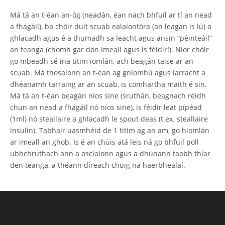
Má tá an t-éan an-óg (neadán, éan nach bhfuil ar tí an nead
a fhágáil), ba chóir duit scuab ealaíontóra (an leagan is lú) a
ghlacadh agus é a thumadh sa leacht agus ansin “péinteáil”
an teanga (chomh gar don imeall agus is féidir!). Níor chóir
go mbeadh sé ina titim iomlán, ach beagán taise ar an
scuab. Má thosaíonn an t-éan ag gníomhú agus iarracht a
dhéanamh tarraing ar an scuab, is comhartha maith é sin.
Má tá an t-éan beagán níos sine (sruthán, beagnach réidh
chun an nead a fhágáil nó níos sine), is féidir leat pípéad
(1ml) nó steallaire a ghlacadh le spout deas (t.ex. steallaire
insulin). Tabhair uasmhéid de 1 titim ag an am, go hiomlán
ar imeall an ghob. Is é an chúis atá leis ná go bhfuil poll
ubhchruthach ann a osclaíonn agus a dhúnann taobh thiar
den teanga, a théann díreach chuig na haerbhealaí.