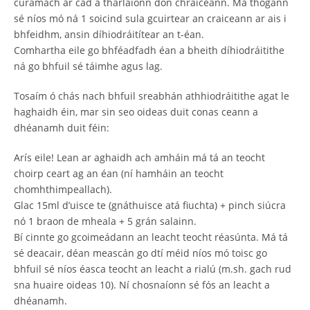
cúramach ar cad a tharlaíonn don chraiceann. Má thógann
sé níos mó ná 1 soicind sula gcuirtear an craiceann ar ais i
bhfeidhm, ansin díhiodráitítear an t-éan.
Comhartha eile go bhféadfadh éan a bheith díhiodráitithe
ná go bhfuil sé táimhe agus lag.
Tosaím ó chás nach bhfuil sreabhán athhiodráitithe agat le
haghaidh éin, mar sin seo oideas duit conas ceann a
dhéanamh duit féin:
Arís eile! Lean ar aghaidh ach amháin má tá an teocht
choirp ceart ag an éan (ní hamháin an teocht
chomhthimpeallach).
Glac 15ml d’uisce te (gnáthuisce atá fiuchta) + pinch siúcra
nó 1 braon de mheala + 5 grán salainn.
Bí cinnte go gcoimeádann an leacht teocht réasúnta. Má tá
sé deacair, déan meascán go dtí méid níos mó toisc go
bhfuil sé níos éasca teocht an leacht a rialú (m.sh. gach rud
sna huaire oideas 10). Ní chosnaíonn sé fós an leacht a
dhéanamh.