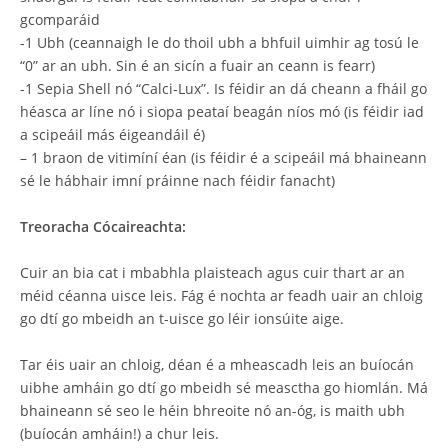
gcomparáid
-1 Ubh (ceannaigh le do thoil ubh a bhfuil uimhir ag tosú le
“0” ar an ubh. Sin é an sicín a fuair an ceann is fearr)
-1 Sepia Shell nó “Calci-Lux”. Is féidir an dá cheann a fháil go
héasca ar líne nó i siopa peataí beagán níos mó (is féidir iad
a scipeáil más éigeandáil é)
– 1 braon de vitimíní éan (is féidir é a scipeáil má bhaineann
sé le hábhair imní práinne nach féidir fanacht)
Treoracha Cócaireachta:
Cuir an bia cat i mbabhla plaisteach agus cuir thart ar an
méid céanna uisce leis. Fág é nochta ar feadh uair an chloig
go dtí go mbeidh an t-uisce go léir ionsúite aige.
Tar éis uair an chloig, déan é a mheascadh leis an buíocán
uibhe amháin go dtí go mbeidh sé measctha go hiomlán. Má
bhaineann sé seo le héin bhreoite nó an-óg, is maith ubh
(buíocán amháin!) a chur leis.