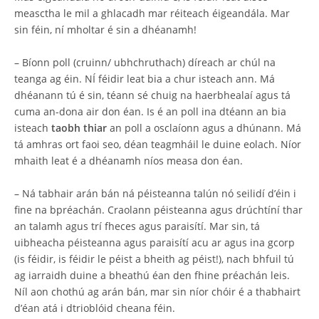
measctha le mil a ghlacadh mar réiteach éigeandála. Mar
sin féin, ní mholtar é sin a dhéanamh!
– Bíonn poll (cruinn/ ubhchruthach) díreach ar chúl na
teanga ag éin. NÍ féidir leat bia a chur isteach ann. Má
dhéanann tú é sin, téann sé chuig na haerbhealaí agus tá
cuma an-dona air don éan. Is é an poll ina dtéann an bia
isteach
taobh thiar
an poll a osclaíonn agus a dhúnann. Má
tá amhras ort faoi seo, déan teagmháil le duine eolach. Níor
mhaith leat é a dhéanamh níos measa don éan.
– Ná tabhair arán bán ná péisteanna talún nó seilidí d’éin i
fine na bpréachán. Craolann péisteanna agus drúchtíní thar
an talamh agus trí fheces agus paraisítí. Mar sin, tá
uibheacha péisteanna agus paraisítí acu ar agus ina gcorp
(is féidir, is féidir le péist a bheith ag péist!), nach bhfuil tú
ag iarraidh duine a bheathú éan den fhine préachán leis.
Níl aon chothú ag arán bán, mar sin níor chóir é a thabhairt
d’éan atá i dtrioblóid cheana féin.