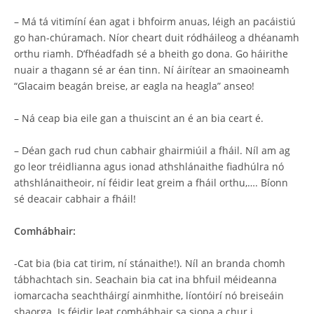
– Má tá vitimíní éan agat i bhfoirm anuas, léigh an pacáistiú
go han-chúramach. Níor cheart duit ródháileog a dhéanamh
orthu riamh. D’fhéadfadh sé a bheith go dona. Go háirithe
nuair a thagann sé ar éan tinn. Ní áirítear an smaoineamh
“Glacaim beagán breise, ar eagla na heagla” anseo!
– Ná ceap bia eile gan a thuiscint an é an bia ceart é.
– Déan gach rud chun cabhair ghairmiúil a fháil. Níl am ag
go leor tréidlianna agus ionad athshlánaithe fiadhúlra nó
athshlánaitheoir, ní féidir leat greim a fháil orthu,…. Bíonn
sé deacair cabhair a fháil!
Comhábhair:
-Cat bia (bia cat tirim, ní stánaithe!). Níl an branda chomh
tábhachtach sin. Seachain bia cat ina bhfuil méideanna
iomarcacha seachtháirgí ainmhithe, líontóirí nó breiseáin
shaorga. Is féidir leat comhábhair sa siopa a chur i