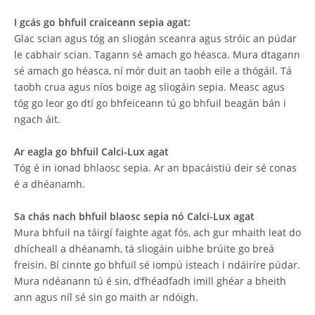
I gcás go bhfuil craiceann sepia agat:
Glac scian agus tóg an sliogán sceanra agus stróic an púdar
le cabhair scian. Tagann sé amach go héasca. Mura dtagann
sé amach go héasca, ní mór duit an taobh eile a thógáil. Tá
taobh crua agus níos boige ag sliogáin sepia. Measc agus
tóg go leor go dtí go bhfeiceann tú go bhfuil beagán bán i
ngach áit.
Ar eagla go bhfuil Calci-Lux agat
Tóg é in ionad bhlaosc sepia. Ar an bpacáistiú deir sé conas
é a dhéanamh.
Sa chás nach bhfuil blaosc sepia nó Calci-Lux agat
Mura bhfuil na táirgí faighte agat fós, ach gur mhaith leat do
dhícheall a dhéanamh, tá sliogáin uibhe brúite go breá
freisin. Bí cinnte go bhfuil sé iompú isteach i ndáiríre púdar.
Mura ndéanann tú é sin, d’fhéadfadh imill ghéar a bheith
ann agus níl sé sin go maith ar ndóigh.