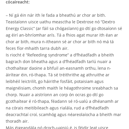
cócaireacht:
– Ní gá éin nár ith le fada a bheathú ar chor ar bith.
Teastaíonn uisce uathu measctha le Dextrose nó “Dextro
Energy Classic” (ar fáil sa chógaslann) go dtí go dtosaíonn sé
ag éirí an-bhríomhar arís. Tá a fhios agat murar ith éan ar
chor ar bith, mura n-itheann sé ar chor ar bith nó má tá
feces fíor-mhaith tarra dubh air.
Is riocht é “Refeeding syndrome” a d’fhéadfadh a bheith
bagrach don bheatha agus a d’fhéadfadh tarlú nuair a
chothaítear daoine a bhfuil an-easnamh orthu, lena n-
áirítear éin, ró-thapa. Tá sé tréithrithe ag athruithe ar
leibhéil leictrilít, go háirithe fosfáit, potaisiam agus
maignéisiam, chomh maith le héagothroime sreabhach sa
chorp. Nuair a aistríonn an corp ón ocras go dtí go
gcothaítear é ró-thapa, féadann sé ró-ualú a dhéanamh ar
na córais meitibileach agus rialála, rud a d’fhéadfadh
deacrachtaí croí, scamhóg agus néareolaíocha a bheith mar
thoradh air.
Más éigeandála nó droch-uainiú é, is féidir leat uisce