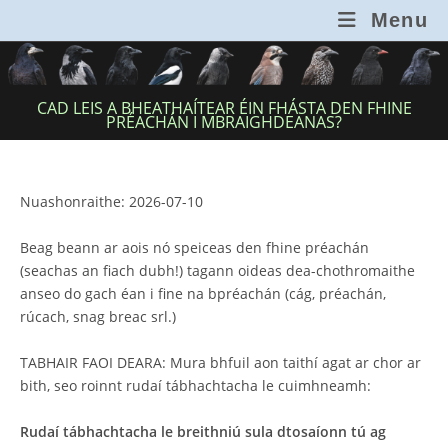
Skip
Menu
to
content
CAD LEIS A BHEATHAÍTEAR ÉIN FHÁSTA DEN FHINE
PRÉACHÁN I MBRAIGHDEANAS?
Nuashonraithe: 2026-07-10
Beag beann ar aois nó speiceas den fhine préachán
(seachas an fiach dubh!) tagann oideas dea-chothromaithe
anseo do gach éan i fine na bpréachán (cág, préachán,
rúcach, snag breac srl.)
TABHAIR FAOI DEARA: Mura bhfuil aon taithí agat ar chor ar
bith, seo roinnt rudaí tábhachtacha le cuimhneamh:
Rudaí tábhachtacha le breithniú
sula dtosaíonn tú ag