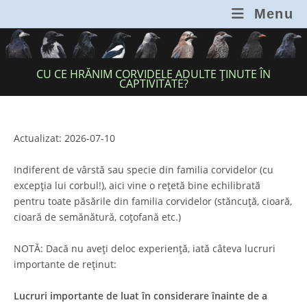
Skip
Menu
to
content
CU CE HRĂNIM CORVIDELE ADULTE ȚINUTE ÎN
CAPTIVITATE?
Actualizat: 2026-07-10
Indiferent de vârstă sau specie din familia corvidelor (cu
excepția lui corbul!), aici vine o rețetă bine echilibrată
pentru toate păsările din familia corvidelor (stăncuță, cioară,
cioară de semănătură, coțofană etc.)
NOTĂ: Dacă nu aveți deloc experiență, iată câteva lucruri
importante de reținut:
Lucruri importante de luat în considerare
înainte de a