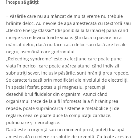
începe să gătiți:
– Păsările care nu au mâncat de multă vreme nu trebuie
hrănite deloc. Au nevoie de apă amestecată cu Dextroză sau
„Dextro Energy Classic” (disponibilă la farmacie) până când
începe să redevină foarte vioaie. Știi dacă o pasăre nu a
mâncat deloc, dacă nu face caca deloc sau dacă are fecale
negru, asemănătoare gudronului.
„Refeeding syndrome” este o afecțiune care poate pune
viața în pericol, care poate apărea atunci când indivizii
subnutriți sever, inclusiv păsările, sunt hrăniți prea repede.
Se caracterizează prin modificări ale nivelului de electroliți,
în special fosfat, potasiu și magneziu, precum și
dezechilibrul fluidelor din organism. Atunci când
organismul trece de la a fi înfometat la a fi hrănit prea
repede, poate supraîncărca sistemele metabolice și de
reglare, ceea ce poate duce la complicații cardiace,
pulmonare și neurologice.
Dacă este o urgență sau un moment prost, puteți lua apă
amestecată cu miere ca soluție de urgență. Cu toate acestea,