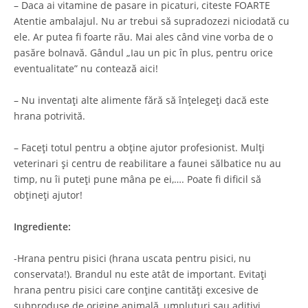
– Daca ai vitamine de pasare in picaturi, citeste FOARTE
Atentie ambalajul. Nu ar trebui să supradozezi niciodată cu
ele. Ar putea fi foarte rău. Mai ales când vine vorba de o
pasăre bolnavă. Gândul „Iau un pic în plus, pentru orice
eventualitate” nu contează aici!
– Nu inventați alte alimente fără să înțelegeți dacă este
hrana potrivită.
– Faceți totul pentru a obține ajutor profesionist. Mulți
veterinari și centru de reabilitare a faunei sălbatice nu au
timp, nu îi puteți pune mâna pe ei,…. Poate fi dificil să
obțineți ajutor!
Ingrediente:
-Hrana pentru pisici (hrana uscata pentru pisici, nu
conservata!). Brandul nu este atât de important. Evitați
hrana pentru pisici care conține cantități excesive de
subproduse de origine animală, umpluturi sau aditivi