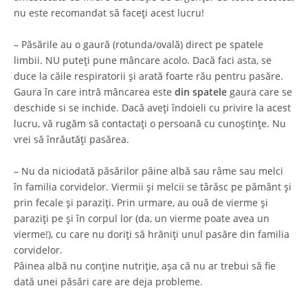
nu este recomandat să faceți acest lucru!
– Păsările au o gaură (rotunda/ovală) direct pe spatele
limbii. NU puteți pune mâncare acolo. Dacă faci asta, se
duce la căile respiratorii și arată foarte rău pentru pasăre.
Gaura în care intră mâncarea este
din spatele
gaura care se
deschide si se inchide. Dacă aveți îndoieli cu privire la acest
lucru, vă rugăm să contactați o persoană cu cunoștințe. Nu
vrei să înrăutăți pasărea.
– Nu da niciodată păsărilor pâine albă sau râme sau melci
în familia corvidelor. Viermii și melcii se târăsc pe pământ și
prin fecale și paraziți. Prin urmare, au ouă de vierme și
paraziți pe și în corpul lor (da, un vierme poate avea un
vierme!), cu care nu doriți să hrăniți unul pasăre din familia
corvidelor.
Pâinea albă nu conține nutriție, așa că nu ar trebui să fie
dată unei păsări care are deja probleme.