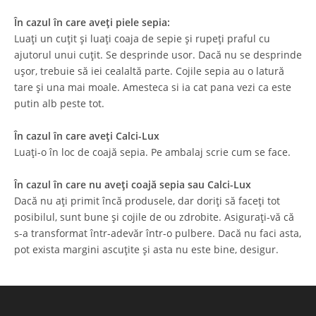
În cazul în care aveți piele sepia:
Luați un cuțit și luați coaja de sepie și rupeți praful cu
ajutorul unui cuțit. Se desprinde usor. Dacă nu se desprinde
ușor, trebuie să iei cealaltă parte. Cojile sepia au o latură
tare și una mai moale. Amesteca si ia cat pana vezi ca este
putin alb peste tot.
În cazul în care aveți Calci-Lux
Luați-o în loc de coajă sepia. Pe ambalaj scrie cum se face.
În cazul în care nu aveți coajă sepia sau Calci-Lux
Dacă nu ați primit încă produsele, dar doriți să faceți tot
posibilul, sunt bune și cojile de ou zdrobite. Asigurați-vă că
s-a transformat într-adevăr într-o pulbere. Dacă nu faci asta,
pot exista margini ascuțite și asta nu este bine, desigur.