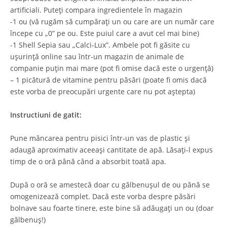
artificiali. Puteți compara ingredientele în magazin
-1 ou (vă rugăm să cumpărați un ou care are un număr care
începe cu „0” pe ou. Este puiul care a avut cel mai bine)
-1 Shell Sepia sau „Calci-Lux”. Ambele pot fi găsite cu
ușurință online sau într-un magazin de animale de
companie puțin mai mare (pot fi omise dacă este o urgență)
– 1 picătură de vitamine pentru păsări (poate fi omis dacă
este vorba de preocupări urgente care nu pot aștepta)
Instructiuni de gatit:
Pune mâncarea pentru pisici într-un vas de plastic și
adaugă aproximativ aceeași cantitate de apă. Lăsați-l expus
timp de o oră până când a absorbit toată apa.
După o oră se amestecă doar cu gălbenușul de ou până se
omogenizează complet. Dacă este vorba despre păsări
bolnave sau foarte tinere, este bine să adăugați un ou (doar
gălbenuș!)