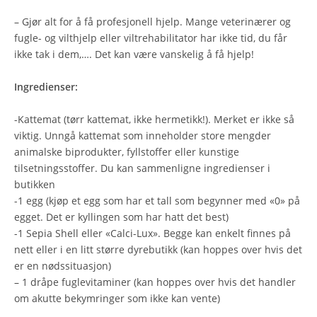
– Gjør alt for å få profesjonell hjelp. Mange veterinærer og
fugle- og vilthjelp eller viltrehabilitator har ikke tid, du får
ikke tak i dem,…. Det kan være vanskelig å få hjelp!
Ingredienser:
-Kattemat (tørr kattemat, ikke hermetikk!). Merket er ikke så
viktig. Unngå kattemat som inneholder store mengder
animalske biprodukter, fyllstoffer eller kunstige
tilsetningsstoffer. Du kan sammenligne ingredienser i
butikken
-1 egg (kjøp et egg som har et tall som begynner med «0» på
egget. Det er kyllingen som har hatt det best)
-1 Sepia Shell eller «Calci-Lux». Begge kan enkelt finnes på
nett eller i en litt større dyrebutikk (kan hoppes over hvis det
er en nødssituasjon)
– 1 dråpe fuglevitaminer (kan hoppes over hvis det handler
om akutte bekymringer som ikke kan vente)