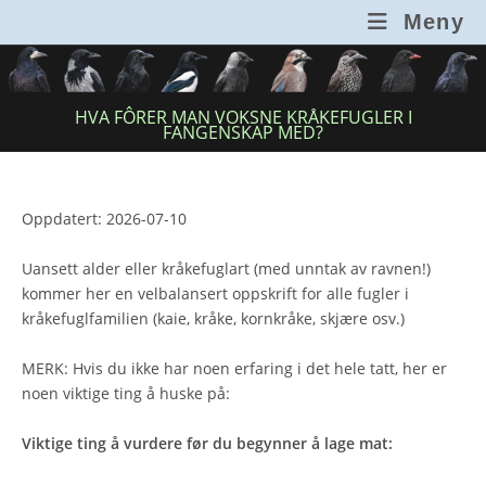
Skip
Meny
to
content
HVA FÔRER MAN VOKSNE KRÅKEFUGLER I
FANGENSKAP MED?
Oppdatert: 2026-07-10
Uansett alder eller kråkefuglart (med unntak av ravnen!)
kommer her en velbalansert oppskrift for alle fugler i
kråkefuglfamilien (kaie, kråke, kornkråke, skjære osv.)
MERK: Hvis du ikke har noen erfaring i det hele tatt, her er
noen viktige ting å huske på:
Viktige ting å vurdere
før du begynner å lage mat: