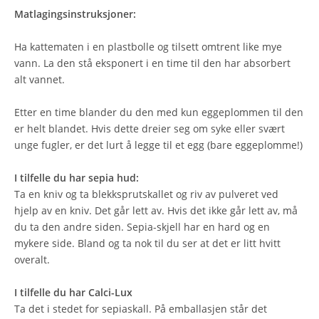
Matlagingsinstruksjoner:
Ha kattematen i en plastbolle og tilsett omtrent like mye
vann. La den stå eksponert i en time til den har absorbert
alt vannet.
Etter en time blander du den med kun eggeplommen til den
er helt blandet. Hvis dette dreier seg om syke eller svært
unge fugler, er det lurt å legge til et egg (bare eggeplomme!)
I tilfelle du har sepia hud:
Ta en kniv og ta blekksprutskallet og riv av pulveret ved
hjelp av en kniv. Det går lett av. Hvis det ikke går lett av, må
du ta den andre siden. Sepia-skjell har en hard og en
mykere side. Bland og ta nok til du ser at det er litt hvitt
overalt.
I tilfelle du har Calci-Lux
Ta det i stedet for sepiaskall. På emballasjen står det