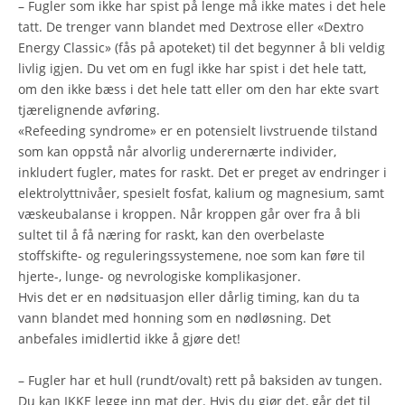
– Fugler som ikke har spist på lenge må ikke mates i det hele
tatt. De trenger vann blandet med Dextrose eller «Dextro
Energy Classic» (fås på apoteket) til det begynner å bli veldig
livlig igjen. Du vet om en fugl ikke har spist i det hele tatt,
om den ikke bæss i det hele tatt eller om den har ekte svart
tjærelignende avføring.
«Refeeding syndrome» er en potensielt livstruende tilstand
som kan oppstå når alvorlig underernærte individer,
inkludert fugler, mates for raskt. Det er preget av endringer i
elektrolyttnivåer, spesielt fosfat, kalium og magnesium, samt
væskeubalanse i kroppen. Når kroppen går over fra å bli
sultet til å få næring for raskt, kan den overbelaste
stoffskifte- og reguleringssystemene, noe som kan føre til
hjerte-, lunge- og nevrologiske komplikasjoner.
Hvis det er en nødsituasjon eller dårlig timing, kan du ta
vann blandet med honning som en nødløsning. Det
anbefales imidlertid ikke å gjøre det!
– Fugler har et hull (rundt/ovalt) rett på baksiden av tungen.
Du kan IKKE legge inn mat der. Hvis du gjør det, går det til