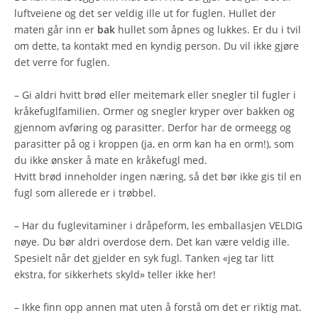
luftveiene og det ser veldig ille ut for fuglen. Hullet der
maten går inn er
bak
hullet som åpnes og lukkes. Er du i tvil
om dette, ta kontakt med en kyndig person. Du vil ikke gjøre
det verre for fuglen.
– Gi aldri hvitt brød eller meitemark eller snegler til fugler i
kråkefuglfamilien. Ormer og snegler kryper over bakken og
gjennom avføring og parasitter. Derfor har de ormeegg og
parasitter på og i kroppen (ja, en orm kan ha en orm!), som
du ikke ønsker å mate en kråkefugl med.
Hvitt brød inneholder ingen næring, så det bør ikke gis til en
fugl som allerede er i trøbbel.
– Har du fuglevitaminer i dråpeform, les emballasjen VELDIG
nøye. Du bør aldri overdose dem. Det kan være veldig ille.
Spesielt når det gjelder en syk fugl. Tanken «jeg tar litt
ekstra, for sikkerhets skyld» teller ikke her!
– Ikke finn opp annen mat uten å forstå om det er riktig mat.