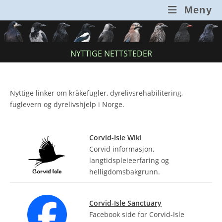
Skip
Meny
to
content
NYTTIGE NETTSTEDER
Nyttige linker om kråkefugler, dyrelivsrehabilitering,
fuglevern og dyrelivshjelp i Norge.
Corvid-Isle Wiki
Corvid informasjon,
langtidspleieerfaring og
helligdomsbakgrunn.
Corvid-Isle Sanctuary
Facebook side for Corvid-Isle