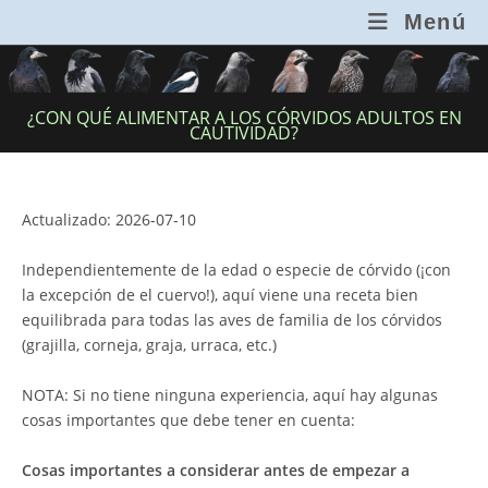
Ir
Menú
al
contenido
¿CON QUÉ ALIMENTAR A LOS CÓRVIDOS ADULTOS EN
CAUTIVIDAD?
Actualizado: 2026-07-10
Independientemente de la edad o especie de córvido (¡con
la excepción de el cuervo!), aquí viene una receta bien
equilibrada para todas las aves de familia de los córvidos
(grajilla, corneja, graja, urraca, etc.)
NOTA: Si no tiene ninguna experiencia, aquí hay algunas
cosas importantes que debe tener en cuenta:
Cosas importantes a considerar
antes de empezar a