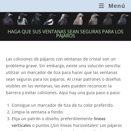
Ir
Menú
al
contenido
HAGA QUE SUS VENTANAS SEAN SEGURAS PARA LOS
PÁJAROS
Las colisiones de pájaros con ventanas de cristal son un
problema grave. Sin embargo, existe una solución sencilla:
utilizar un marcador de tiza para hacer que las ventanas
sean seguras para los pájaros. Al crear patrones o diseños
visibles en las ventanas, las aves pueden reconocer la
barrera y evitar colisiones. Aquí hay una guía paso a paso:
Consigue un marcador de tiza de tu color preferido.
Limpia la ventana a fondo.
Elija un patrón o diseño, preferiblemente
lineas
verticales
o puntos (¡Sin líneas horizontales! Los pájaros