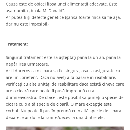
Cauza este de obicei lipsa unei alimentații adecvate. Este
așa-numita „boala McDonald”.
Ar putea fi și defecte genetice (șansă foarte mică să fie așa,
dar nu este imposibil)
Tratament:
Singurul tratament este să așteptați până la un an, până la
năpârlirea următoare.
Ar fi dureros ca o cioara sa fie singura, asa ca asigura-te ca
are un „prieten”. Dacă nu aveți altă pasăre în reabilitare,
verificați cu alte unități de reabilitare dacă există cineva care
are o cioară care poate fi pusă împreună cu a
dumneavoastră. De obicei, este posibil să puneți o specie de
cioară cu o altă specie de cioară. O mare excepție este
corbul. Nu poate fi pus împreună cu o altă specie de cioara
deoarece ar duce la rănire/deces la una dintre ele.