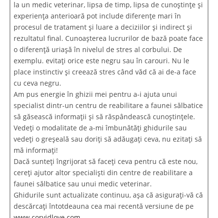
la un medic veterinar, lipsa de timp, lipsa de cunoștințe și
experiența anterioară pot include diferențe mari în
procesul de tratament și luare a deciziilor și indirect și
rezultatul final. Cunoașterea lucrurilor de bază poate face
o diferență uriașă în nivelul de stres al corbului. De
exemplu. evitați orice este negru sau în carouri. Nu le
place instinctiv și creează stres când văd că ai de-a face
cu ceva negru.
Am pus energie în ghizii mei pentru a-i ajuta unui
specialist dintr-un centru de reabilitare a faunei sălbatice
să găsească informații și să răspândească cunoștințele.
Vedeți o modalitate de a-mi îmbunătăți ghidurile sau
vedeți o greșeală sau doriți să adăugați ceva, nu ezitați să
mă informați!
Dacă sunteți îngrijorat să faceți ceva pentru că este nou,
cereți ajutor altor specialiști din centre de reabilitare a
faunei sălbatice sau unui medic veterinar.
Ghidurile sunt actualizate continuu, așa că asigurați-vă că
descărcați întotdeauna cea mai recentă versiune de pe
www.corvidlove.com