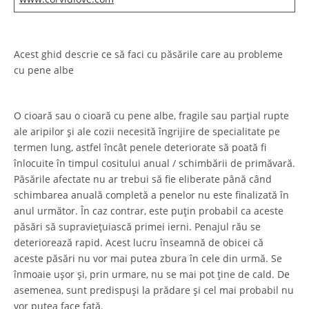
Acest ghid descrie ce să faci cu păsările care au probleme
cu pene albe
O cioară sau o cioară cu pene albe, fragile sau parțial rupte
ale aripilor și ale cozii necesită îngrijire de specialitate pe
termen lung, astfel încât penele deteriorate să poată fi
înlocuite în timpul cositului anual / schimbării de primăvară.
Păsările afectate nu ar trebui să fie eliberate până când
schimbarea anuală completă a penelor nu este finalizată în
anul următor. În caz contrar, este puțin probabil ca aceste
păsări să supraviețuiască primei ierni. Penajul rău se
deteriorează rapid. Acest lucru înseamnă de obicei că
aceste păsări nu vor mai putea zbura în cele din urmă. Se
înmoaie ușor și, prin urmare, nu se mai pot ține de cald. De
asemenea, sunt predispuși la prădare și cel mai probabil nu
vor putea face față.