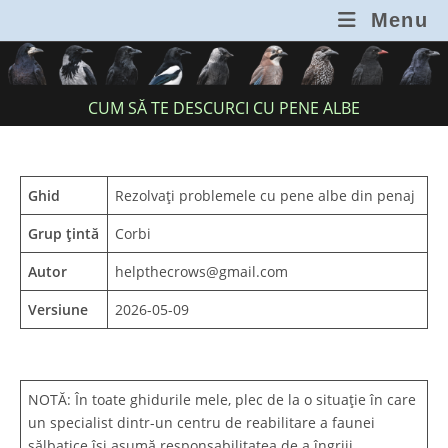
Skip
Menu
to
content
CUM SĂ TE DESCURCI CU PENE ALBE
Ghid
Rezolvați problemele cu pene albe din penaj
Grup țintă
Corbi
Autor
helpthecrows@gmail.com
Versiune
2026-05-09
NOTĂ: În toate ghidurile mele, plec de la o situație în care
un specialist dintr-un centru de reabilitare a faunei
sălbatice își asumă responsabilitatea de a îngriji