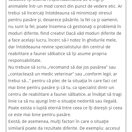
animalele într-un mod corect din punct de vedere etic. Ar
trebui să încercați întotdeauna să minimizați stresul
pentru pasăre și, deoarece păsările, la fel ca și oamenii,
nu sunt la fel, poate însemna că gestionați o problemă în
moduri diferite, fiind creativ! Dacă văd moduri diferite de
a face același lucru, încerc să-l notez în ghidurile mele,
dar întotdeauna revine specialistului din centrul de
reabilitare a faunei sălbatice să își asume propria
responsabilitate.
Nu trebuie să scriu „recomand să dai jos pasărea” sau
„contactează un medic veterinar” sau „conform legii, ar
trebui să…” pentru că plec de la situația în care faci cel
mai bine pentru pasăre și că tu, ca specialist dintr-un
centru de reabilitare a faunei sălbatice, ai învățat să tragi
linie ca să nu ajungi într-o situație nedorită sau ilegală.
Poate exista o luptă eternă între ceea ce îți dorești și ceea
ce este mai bine pentru pasăre.
Există, de asemenea, mulți factori în care o situație
similară poate da rezultate diferite. De exemplu: accesul