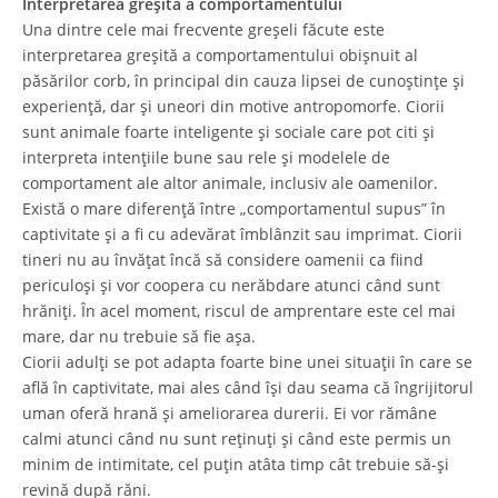
Interpretarea greșită a comportamentului
Una dintre cele mai frecvente greșeli făcute este
interpretarea greșită a comportamentului obișnuit al
păsărilor corb, în ​​principal din cauza lipsei de cunoștințe și
experiență, dar și uneori din motive antropomorfe. Ciorii
sunt animale foarte inteligente și sociale care pot citi și
interpreta intențiile bune sau rele și modelele de
comportament ale altor animale, inclusiv ale oamenilor.
Există o mare diferență între „comportamentul supus” în
captivitate și a fi cu adevărat îmblânzit sau imprimat. Ciorii
tineri nu au învățat încă să considere oamenii ca fiind
periculoși și vor coopera cu nerăbdare atunci când sunt
hrăniți. În acel moment, riscul de amprentare este cel mai
mare, dar nu trebuie să fie așa.
Ciorii adulți se pot adapta foarte bine unei situații în care se
află în captivitate, mai ales când își dau seama că îngrijitorul
uman oferă hrană și ameliorarea durerii. Ei vor rămâne
calmi atunci când nu sunt reținuți și când este permis un
minim de intimitate, cel puțin atâta timp cât trebuie să-și
revină după răni.