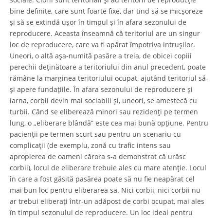
bine definite, care sunt foarte fixe, dar tind să se micșoreze
și să se extindă ușor în timpul și în afara sezonului de
reproducere. Aceasta înseamnă că teritoriul are un singur
loc de reproducere, care va fi apărat împotriva intrușilor.
Uneori, o altă așa-numită pasăre a treia, de obicei copiii
perechii deținătoare a teritoriului din anul precedent, poate
rămâne la marginea teritoriului ocupat, ajutând teritoriul să-
și apere fundațiile. În afara sezonului de reproducere și
iarna, corbii devin mai sociabili și, uneori, se amestecă cu
turbii. Când se eliberează minori sau rezidenți pe termen
lung, o „eliberare blândă” este cea mai bună opțiune. Pentru
pacienții pe termen scurt sau pentru un scenariu cu
complicații (de exemplu, zonă cu trafic intens sau
apropierea de oameni cărora s-a demonstrat că urăsc
corbii), locul de eliberare trebuie ales cu mare atenție. Locul
în care a fost găsită pasărea poate să nu fie neapărat cel
mai bun loc pentru eliberarea sa. Nici corbii, nici corbii nu
ar trebui eliberați într-un adăpost de corbi ocupat, mai ales
în timpul sezonului de reproducere. Un loc ideal pentru