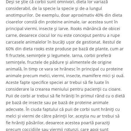
Deși se știe că corbii sunt omnivori, dieta lor variază
considerabil, de la specie la specie și de-a lungul
anotimpurilor. De exemplu, doar aproximativ 40% din dieta
cioarelor constă din proteine ​​animale, iar acestea sunt în
principal viermi, insecte și larve. Rooks mănâncă de obicei
carne, deoarece ciocul lor nu este conceput pentru a rupe
carcasele animalelor în bucăți ușor de gestionat. Restul de
60% din dieta rooks este produse pe bază de plante, cum ar
fi fructele, semințele și legumele. Iarna, corbii preferă
semințele, fructele de pădure și alimentele de origine
animală, în timp ce vara se hrănesc în principal cu proteine ​​
animale precum melci, viermi, insecte, mamifere mici și ouă.
Aceste fapte specifice speciei ar trebui să fie luate în
considerare la crearea meniului pentru pacienții cu cioare.
Puii de corbi ar trebui să fie hrăniți în primul rând cu o dietă
pe bază de insecte sau pe bază de proteine ​​animale
adecvate. În ciuda faptului că puii de corbi sunt hrăniți cu
melci și viermi de către părinții lor, aceștia nu ar trebui să
fie hrăniți păsărilor, deoarece acestea poartă paraziți
precum coccidiile sau viermii rotunzi, care apoi sunt