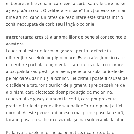
eliberare ar fi o zonă în care există corbi sau vile care nu se
așteaptă/au copii. O „eliberare moale” funcționează cel mai
bine atunci când unitatea de reabilitare este situată într-o
zonă neocupată de corb sau lângă o colonie.
Interpretarea greșită a anomaliilor de pene și consecințele
acestora
Leucismul este un termen general pentru defecte în
diferențierea celulelor pigmentare. Este o afecțiune în care
o pierdere parțială a pigmentării are ca rezultat o colorare
albă, palidă sau pestriță a pielii, penelor și solzilor (cele de
pe picioare), dar nu și a ochilor. Leucismul poate fi cauzat de
o scădere a tuturor tipurilor de pigment, spre deosebire de
albinism, care afectează doar producția de melanină.
Leucismul se găsește uneori la corbi, care pot prezenta
grade diferite de pene albe sau palide într-un penaj altfel
normal. Aceste pene sunt adesea mai predispuse la uzură,
făcând pasărea să fie mai vizibilă și mai vulnerabilă la atac.
Pe lângă cauzele în principal genetice, poate rezulta o