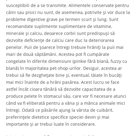
susceptibili de a se transmite. Alimentele conservate pentru
câini sau pisici nu sunt, de asemenea, potrivite și vor duce la
probleme digestive grave pe termen scurt și lung. Sunt
recomandate suplimente suplimentare de vitamine,
minerale și calciu, deoarece corbii sunt predispuși să
dezvolte deficiențe de calciu care duc la deteriorarea
penelor. Puii de șoarece întregi trebuie hrăniți la puii mai
mari de două săptămâni. Acestea pot fi cumpărate
congelate în diferite dimensiuni (pinkie fără blană, fuzzy cu
blană) în majoritatea pet-shop-urilor. Desigur, acestea ar
trebui să fie dezghețate bine și, eventual, tăiate în bucăți
mai mici înainte de a hrăni pasărea. Acest lucru se face
astfel încât cioara tânără să dezvolte capacitatea de a
produce pelete în stomacul său, care vor fi necesare atunci
când va fi eliberată pentru a vâna și a mânca animale mici
întregi. Odată ce păsările ajung la vârsta de cuibărit,
preferințele dietetice specifice speciei devin și mai
importante și ar trebui luate în considerare.