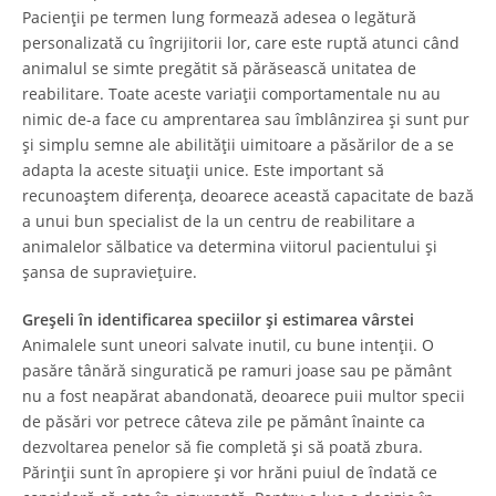
Pacienții pe termen lung formează adesea o legătură
personalizată cu îngrijitorii lor, care este ruptă atunci când
animalul se simte pregătit să părăsească unitatea de
reabilitare. Toate aceste variații comportamentale nu au
nimic de-a face cu amprentarea sau îmblânzirea și sunt pur
și simplu semne ale abilității uimitoare a păsărilor de a se
adapta la aceste situații unice. Este important să
recunoaștem diferența, deoarece această capacitate de bază
a unui bun specialist de la un centru de reabilitare a
animalelor sălbatice va determina viitorul pacientului și
șansa de supraviețuire.
Greșeli în identificarea speciilor și estimarea vârstei
Animalele sunt uneori salvate inutil, cu bune intenții. O
pasăre tânără singuratică pe ramuri joase sau pe pământ
nu a fost neapărat abandonată, deoarece puii multor specii
de păsări vor petrece câteva zile pe pământ înainte ca
dezvoltarea penelor să fie completă și să poată zbura.
Părinții sunt în apropiere și vor hrăni puiul de îndată ce