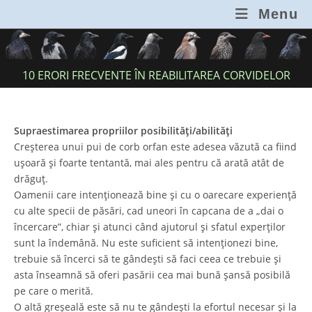
Skip
Menu
to
content
10 ERORI FRECVENTE ÎN REABILITAREA CORVIDELOR
Supraestimarea propriilor posibilități/abilități
Creșterea unui pui de corb orfan este adesea văzută ca fiind
ușoară și foarte tentantă, mai ales pentru că arată atât de
drăguț.
Oamenii care intenționează bine și cu o oarecare experiență
cu alte specii de păsări, cad uneori în capcana de a „dai o
încercare”, chiar și atunci când ajutorul și sfatul experților
sunt la îndemână. Nu este suficient să intenționezi bine,
trebuie să încerci să te gândești să faci ceea ce trebuie și
asta înseamnă să oferi pasării cea mai bună șansă posibilă
pe care o merită.
O altă greșeală este să nu te gândești la efortul necesar și la