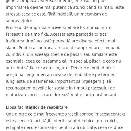
general implică vederea, sunetul și mirosul. În plus,
imprimarea devine mai puternică atunci când animalul este
stresat, ceea ce este, fără îndoială, un mecanism de
supraviețuire.
Procesul de imprimare ireversibil are loc numai într-o
fereastră de timp fixă. Aceasta este perioada critică,
învățarea după această perioadă are diverse efecte mai
slabe. Pentru a contracara riscul de amprentare, compania
cu indivizi din aceeași specie de păsări sau similare este
esențială, ceea ce înseamnă că, în special, păsările corb nu
ar trebui să fie crescute singure. Deoarece mulți dintre
acești pacienți tineri au nevoie de reabilitare pe termen
lung, este, de asemenea, important să înțelegem și să
recunoaștem nevoile lor sociale în timpul procesului de
maturizare, proces care durează multe luni, dacă nu ani.
Lipsa facilităţilor de reabilitare
Una dintre cele mai frecvente greșeli comise în acest context
este aceea că facilitățile oferite sunt de obicei prea mici și
echipate necorespunzător pentru a fi utilizate, ceea ce duce