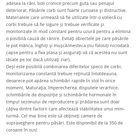
adesea la răni, boli cronice precum guta sau penajul
deteriorat. Păsările corb sunt foarte curioase și distructive.
Materialele care urmează să fie utilizate într-o volieră cu
corbi trebuie să fie sigure și trebuie verificate și
monitorizate în mod constant pentru uzură pentru a elimina
o posibilă cauză de rănire. Evitați obiectele pe care păsările
le pot mânca, înghiți și mușcă/mesteca (nu folosiți niciodată
capse pentru a fixa plasa și asigurați-vă că acestea nu sunt
lăsate pe loc dacă utilizați ziar).
Deși este posibilă combinarea diferitelor specii de corbi,
monitorizarea constantă trebuie reținută întotdeauna,
deoarece pot apărea schimbări rapide în stol în orice
moment. Maturația, împerecherea, disputele ierarhice,
schimbările de dispoziție și schimbările hormonale în
timpul sezonului de reproducere și prădarea sunt doar
câțiva dintre factorii care afectează stabilitatea unui mini-
turmă. Cel mai bine este să obțineți camere de
supraveghere pentru păsări. Este disponibil de la 350 de
coroane în sus!