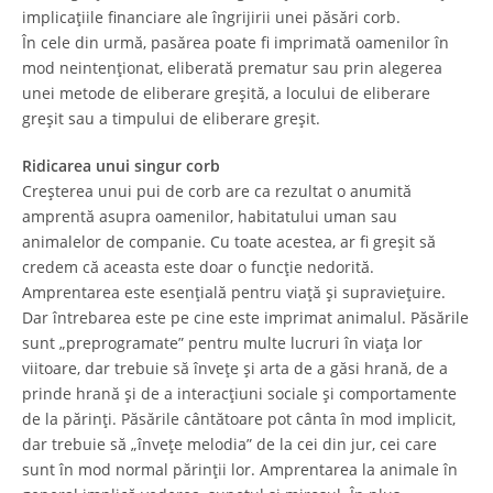
implicațiile financiare ale îngrijirii unei păsări corb.
În cele din urmă, pasărea poate fi imprimată oamenilor în
mod neintenționat, eliberată prematur sau prin alegerea
unei metode de eliberare greșită, a locului de eliberare
greșit sau a timpului de eliberare greșit.
Ridicarea unui singur corb
Creșterea unui pui de corb are ca rezultat o anumită
amprentă asupra oamenilor, habitatului uman sau
animalelor de companie. Cu toate acestea, ar fi greșit să
credem că aceasta este doar o funcție nedorită.
Amprentarea este esențială pentru viață și supraviețuire.
Dar întrebarea este pe cine este imprimat animalul. Păsările
sunt „preprogramate” pentru multe lucruri în viața lor
viitoare, dar trebuie să învețe și arta de a găsi hrană, de a
prinde hrană și de a interacțiuni sociale și comportamente
de la părinți. Păsările cântătoare pot cânta în mod implicit,
dar trebuie să „învețe melodia” de la cei din jur, cei care
sunt în mod normal părinții lor. Amprentarea la animale în