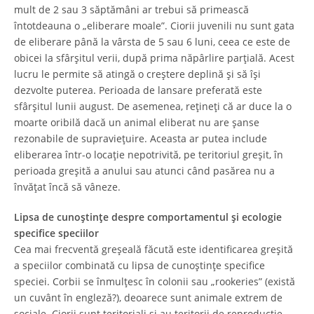
mult de 2 sau 3 săptămâni ar trebui să primească
întotdeauna o „eliberare moale”. Ciorii juvenili nu sunt gata
de eliberare până la vârsta de 5 sau 6 luni, ceea ce este de
obicei la sfârșitul verii, după prima năpârlire parțială. Acest
lucru le permite să atingă o creștere deplină și să își
dezvolte puterea. Perioada de lansare preferată este
sfârșitul lunii august. De asemenea, rețineți că ar duce la o
moarte oribilă dacă un animal eliberat nu are șanse
rezonabile de supraviețuire. Aceasta ar putea include
eliberarea într-o locație nepotrivită, pe teritoriul greșit, în
perioada greșită a anului sau atunci când pasărea nu a
învățat încă să vâneze.
Lipsa de cunoștințe despre comportamentul și ecologie
specifice speciilor
Cea mai frecventă greșeală făcută este identificarea greșită
a speciilor combinată cu lipsa de cunoștințe specifice
speciei. Corbii se înmulțesc în colonii sau „rookeries” (există
un cuvânt în engleză?), deoarece sunt animale extrem de
sociale. Ciorii sunt teritoriali și au teritorii de reproducție