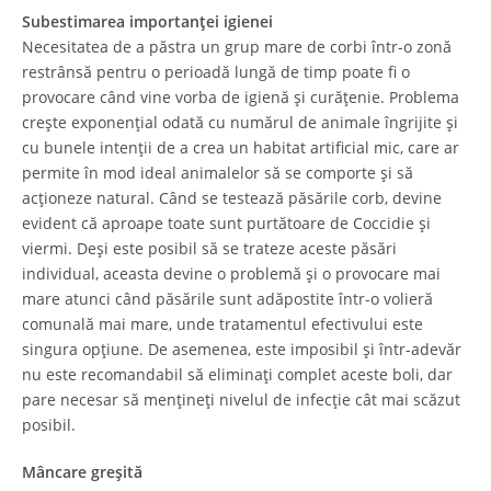
Subestimarea importanței igienei
Necesitatea de a păstra un grup mare de corbi într-o zonă
restrânsă pentru o perioadă lungă de timp poate fi o
provocare când vine vorba de igienă și curățenie. Problema
crește exponențial odată cu numărul de animale îngrijite și
cu bunele intenții de a crea un habitat artificial mic, care ar
permite în mod ideal animalelor să se comporte și să
acționeze natural. Când se testează păsările corb, devine
evident că aproape toate sunt purtătoare de Coccidie și
viermi. Deși este posibil să se trateze aceste păsări
individual, aceasta devine o problemă și o provocare mai
mare atunci când păsările sunt adăpostite într-o volieră
comunală mai mare, unde tratamentul efectivului este
singura opțiune. De asemenea, este imposibil și într-adevăr
nu este recomandabil să eliminați complet aceste boli, dar
pare necesar să mențineți nivelul de infecție cât mai scăzut
posibil.
Mâncare greșită