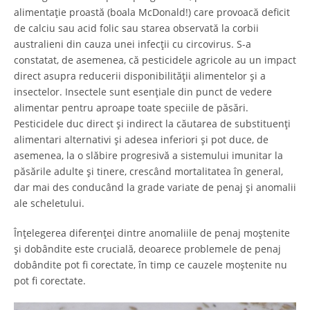
alimentație proastă (boala McDonald!) care provoacă deficit
de calciu sau acid folic sau starea observată la corbii
australieni din cauza unei infecții cu circovirus. S-a
constatat, de asemenea, că pesticidele agricole au un impact
direct asupra reducerii disponibilității alimentelor și a
insectelor. Insectele sunt esențiale din punct de vedere
alimentar pentru aproape toate speciile de păsări.
Pesticidele duc direct și indirect la căutarea de substituenți
alimentari alternativi și adesea inferiori și pot duce, de
asemenea, la o slăbire progresivă a sistemului imunitar la
păsările adulte și tinere, crescând mortalitatea în general,
dar mai des conducând la grade variate de penaj și anomalii
ale scheletului.
Înțelegerea diferenței dintre anomaliile de penaj moștenite
și dobândite este crucială, deoarece problemele de penaj
dobândite pot fi corectate, în timp ce cauzele moștenite nu
pot fi corectate.