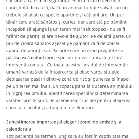
consideră că este în siguranță. Pentru a lua o decizie în
cunoștință de cauză, dacă un animal trebuie salvat sau nu,
trebuie să aflați ce specie aparține și câți ani are. Un pui
tânăr care arată sănătos și curios, dar care stă pe pământ,
incapabil să ajungă la un teren mai înalt (copaci), nu va fi
hrănit de părinți și are nevoie de ajutor. Pe de altă parte, un
pui de cioara sănătos așezat pe pământ va fi de obicei
apărat de părinții săi. Păsările care nu erau pregătite să
părăsească cuibul (orice specie), nu vor supraviețui fără
intervenția omului. Cu toate acestea, gradul de intervenție
umană variază de la întoarcerea și observarea situației,
deplasarea pasării dintr-o zonă de risc și punerea ei înapoi
pe un teren mai înalt (un copac), până la ducerea animalului
în îngrijirea omului. Identificarea speciilor și determinarea
vârstei corecte sunt, de asemenea, cruciale pentru alegerea
corectă a locului și a timpului de eliberare.
Subestimarea importanței alegerii zonei de emisie și a
calendarului
Toți pacienții pe termen lung care au fost în captivitate mai