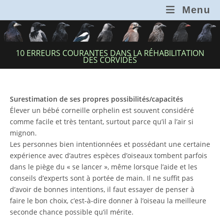
Skip
Menu
to
content
10 ERREURS COURANTES DANS LA RÉHABILITATION
DES CORVIDÉS
Surestimation de ses propres possibilités/capacités
Élever un bébé corneille orphelin est souvent considéré
comme facile et très tentant, surtout parce qu’il a l’air si
mignon.
Les personnes bien intentionnées et possédant une certaine
expérience avec d’autres espèces d’oiseaux tombent parfois
dans le piège du « se lancer », même lorsque l’aide et les
conseils d’experts sont à portée de main. Il ne suffit pas
d’avoir de bonnes intentions, il faut essayer de penser à
faire le bon choix, c’est-à-dire donner à l’oiseau la meilleure
seconde chance possible qu’il mérite.