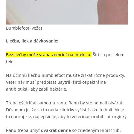
Bumblefoot (veža)
Liečba, liek a dávkovanie:
Bez liečby môže vrana zomrieť na infekciu.
Šíri sa po celom
tele.
Na účinnú liečbu Bumblefoot musíte získať rôzne produkty.
Veterinár musí predpísať Baytril (širokospektrálne
antibiotiká), aby zabil baktérie.
Treba ošetriť aj samotnú ranu. Ranu by ste nemali otvárať.
Dôvodom je, že sa to nedá klinicky vyčistiť a že to bolí. Ak je
to naozaj zlé, najlepšie je, aby to veterinár urobil chirurgicky.
Ranu treba umyť
dvakrát denne
so zriedeným Hibiscrub.