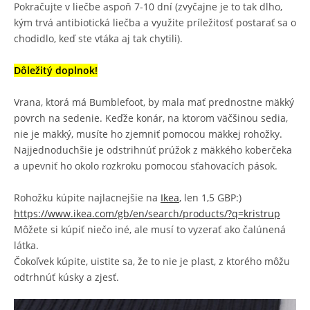
Pokračujte v liečbe aspoň 7-10 dní (zvyčajne je to tak dlho,
kým trvá antibiotická liečba a využite príležitosť postarať sa o
chodidlo, keď ste vtáka aj tak chytili).
Dôležitý doplnok!
Vrana, ktorá má Bumblefoot, by mala mať prednostne mäkký
povrch na sedenie. Keďže konár, na ktorom väčšinou sedia,
nie je mäkký, musíte ho zjemniť pomocou mäkkej rohožky.
Najjednoduchšie je odstrihnúť prúžok z mäkkého koberčeka
a upevniť ho okolo rozkroku pomocou sťahovacích pások.
Rohožku kúpite najlacnejšie na
Ikea
, len 1,5 GBP:)
https://www.ikea.com/gb/en/search/products/?q=kristrup
Môžete si kúpiť niečo iné, ale musí to vyzerať ako čalúnená
látka.
Čokoľvek kúpite, uistite sa, že to nie je plast, z ktorého môžu
odtrhnúť kúsky a zjesť.