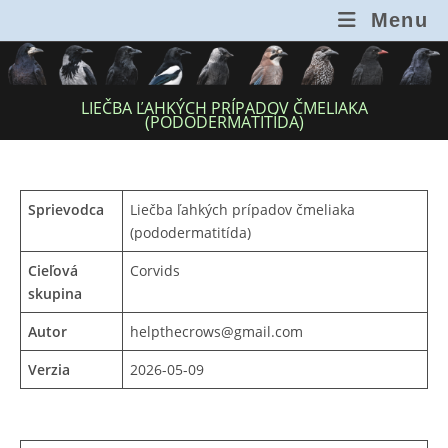
Skip
Menu
to
content
LIEČBA ĽAHKÝCH PRÍPADOV ČMELIAKA
(PODODERMATITÍDA)
Sprievodca
Liečba ľahkých prípadov čmeliaka
(pododermatitída)
Cieľová
Corvids
skupina
Autor
helpthecrows@gmail.com
Verzia
2026-05-09