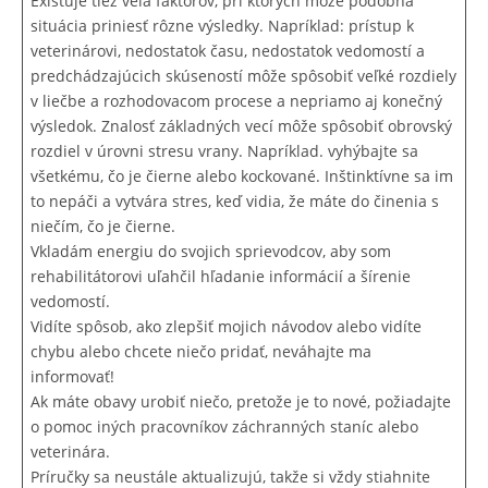
Existuje tiež veľa faktorov, pri ktorých môže podobná
situácia priniesť rôzne výsledky. Napríklad: prístup k
veterinárovi, nedostatok času, nedostatok vedomostí a
predchádzajúcich skúseností môže spôsobiť veľké rozdiely
v liečbe a rozhodovacom procese a nepriamo aj konečný
výsledok. Znalosť základných vecí môže spôsobiť obrovský
rozdiel v úrovni stresu vrany. Napríklad. vyhýbajte sa
všetkému, čo je čierne alebo kockované. Inštinktívne sa im
to nepáči a vytvára stres, keď vidia, že máte do činenia s
niečím, čo je čierne.
Vkladám energiu do svojich sprievodcov, aby som
rehabilitátorovi uľahčil hľadanie informácií a šírenie
vedomostí.
Vidíte spôsob, ako zlepšiť mojich návodov alebo vidíte
chybu alebo chcete niečo pridať, neváhajte ma
informovať!
Ak máte obavy urobiť niečo, pretože je to nové, požiadajte
o pomoc iných pracovníkov záchranných staníc alebo
veterinára.
Príručky sa neustále aktualizujú, takže si vždy stiahnite