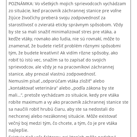
POZNÁMKA: Vo všetkých mojich sprievodcoch vychádzam
zo situácie, keď pracovník záchrannej stanice pre voľne
žijúce živočíchy preberá svoju zodpovednosť za
starostlivosť o zvieratá eticky správnym spôsobom. Vždy
by ste sa mali snažiť minimalizovať stres pre vtáka, a
keďže vtáky, rovnako ako ľudia, nie sú rovnakí, môže to
znamenať, že budete riešiť problém rôznymi spôsobmi
tým, že budete kreatívni! Ak vidím rôzne spôsoby, ako
robiť tú istú vec, snažím sa to zapísať do svojich
sprievodcov, ale vždy je na pracovníkovi záchrannej
stanice, aby prevzal vlastnú zodpovednosť.
Nemusím písať „odporúčam vtáka zložiť“ alebo
„kontaktovať veterinára“ alebo „podľa zákona by ste
mali…“, pretože vychádzam zo situácie, kedy pre vtáka
robíte maximum a vy ako pracovník záchrannej stanice ste
sa naučili robiť hrubú čiaru, aby ste sa nedostali do
nechcenej alebo nezákonnej situácie. Môže existovať
večný boj medzi tým, čo chcete, a tým, čo je pre vtáka
najlepšie.