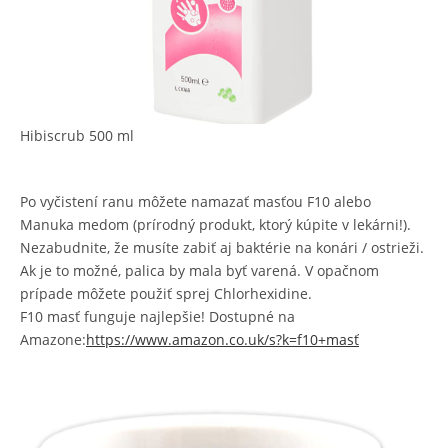
Hibiscrub 500 ml
Po vyčistení ranu môžete namazať masťou F10 alebo
Manuka medom (prírodný produkt, ktorý kúpite v lekárni!).
Nezabudnite, že musíte zabiť aj baktérie na konári / ostrieži.
Ak je to možné, palica by mala byť varená. V opačnom
prípade môžete použiť sprej Chlorhexidine.
F10 masť funguje najlepšie! Dostupné na
Amazone:
https://www.amazon.co.uk/s?k=f10+masť