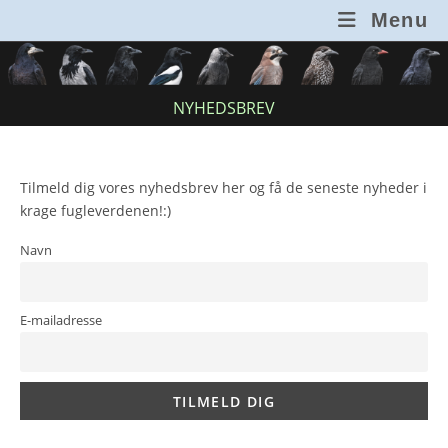
Skip
Menu
to
content
NYHEDSBREV
Tilmeld dig vores nyhedsbrev her og få de seneste nyheder i
krage fugleverdenen!:)
Navn
E-mailadresse