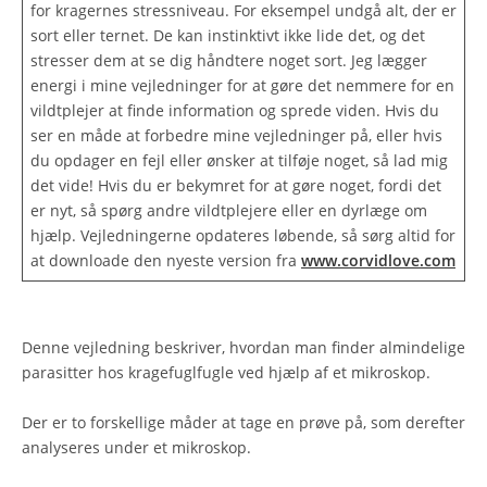
for kragernes stressniveau. For eksempel undgå alt, der er
sort eller ternet. De kan instinktivt ikke lide det, og det
stresser dem at se dig håndtere noget sort. Jeg lægger
energi i mine vejledninger for at gøre det nemmere for en
vildtplejer at finde information og sprede viden. Hvis du
ser en måde at forbedre mine vejledninger på, eller hvis
du opdager en fejl eller ønsker at tilføje noget, så lad mig
det vide! Hvis du er bekymret for at gøre noget, fordi det
er nyt, så spørg andre vildtplejere eller en dyrlæge om
hjælp. Vejledningerne opdateres løbende, så sørg altid for
at downloade den nyeste version fra
www.corvidlove.com
Denne vejledning beskriver, hvordan man finder almindelige
parasitter hos kragefuglfugle ved hjælp af et mikroskop.
Der er to forskellige måder at tage en prøve på, som derefter
analyseres under et mikroskop.