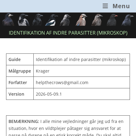
Skip
Menu
to
content
IDENTIFIKATION AF INDRE PARASITTER (MIKROSKOP)
Guide
Identifikation af indre parasitter (mikroskop)
Målgruppe
Krager
Forfatter
helpthecrows@gmail.com
Version
2026-05-09.1
BEMÆRKNING:
I alle mine vejledninger går jeg ud fra en
situation, hvor en vildtplejer påtager sig ansvaret for at
passe på dyrene på en etisk korrekt måde. Du skal altid