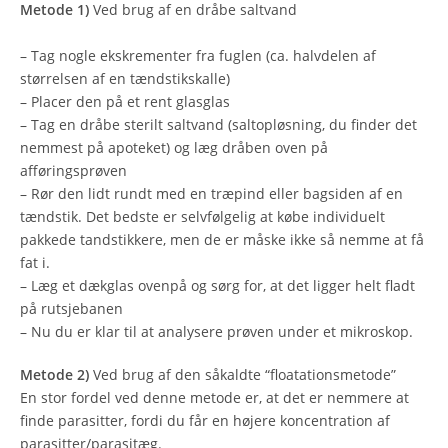
Metode 1)
Ved brug af en dråbe saltvand
– Tag nogle ekskrementer fra fuglen (ca. halvdelen af ​​
størrelsen af ​​en tændstikskalle)
– Placer den på et rent glasglas
– Tag en dråbe sterilt saltvand (saltopløsning, du finder det
nemmest på apoteket) og læg dråben oven på
afføringsprøven
– Rør den lidt rundt med en træpind eller bagsiden af ​​en
tændstik. Det bedste er selvfølgelig at købe individuelt
pakkede tandstikkere, men de er måske ikke så nemme at få
fat i.
– Læg et dækglas ovenpå og sørg for, at det ligger helt fladt
på rutsjebanen
– Nu du er klar til at analysere prøven under et mikroskop.
Metode 2)
Ved brug af den såkaldte “floatationsmetode”
En stor fordel ved denne metode er, at det er nemmere at
finde parasitter, fordi du får en højere koncentration af
parasitter/parasitæg.