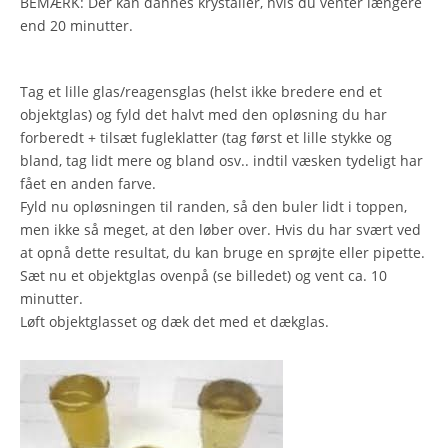
BEMÆRK: Der kan dannes krystaller, hvis du venter længere
end 20 minutter.
Tag et lille glas/reagensglas (helst ikke bredere end et
objektglas) og fyld det halvt med den opløsning du har
forberedt + tilsæt fugleklatter (tag først et lille stykke og
bland, tag lidt mere og bland osv.. indtil væsken tydeligt har
fået en anden farve.
Fyld nu opløsningen til randen, så den buler lidt i toppen,
men ikke så meget, at den løber over. Hvis du har svært ved
at opnå dette resultat, du kan bruge en sprøjte eller pipette.
Sæt nu et objektglas ovenpå (se billedet) og vent ca. 10
minutter.
Løft objektglasset og dæk det med et dækglas.