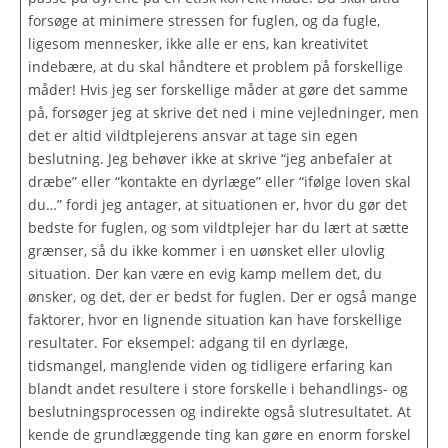
forsøge at minimere stressen for fuglen, og da fugle,
ligesom mennesker, ikke alle er ens, kan kreativitet
indebære, at du skal håndtere et problem på forskellige
måder! Hvis jeg ser forskellige måder at gøre det samme
på, forsøger jeg at skrive det ned i mine vejledninger, men
det er altid vildtplejerens ansvar at tage sin egen
beslutning. Jeg behøver ikke at skrive “jeg anbefaler at
dræbe” eller “kontakte en dyrlæge” eller “ifølge loven skal
du…” fordi jeg antager, at situationen er, hvor du gør det
bedste for fuglen, og som vildtplejer har du lært at sætte
grænser, så du ikke kommer i en uønsket eller ulovlig
situation. Der kan være en evig kamp mellem det, du
ønsker, og det, der er bedst for fuglen. Der er også mange
faktorer, hvor en lignende situation kan have forskellige
resultater. For eksempel: adgang til en dyrlæge,
tidsmangel, manglende viden og tidligere erfaring kan
blandt andet resultere i store forskelle i behandlings- og
beslutningsprocessen og indirekte også slutresultatet. At
kende de grundlæggende ting kan gøre en enorm forskel