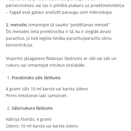
pārliecinieties, vai tas ir pilnībā plakans uz priekšmetstikliņa
– Tagad esat gatavs analizēt paraugu zem mikroskopa.
2. metode)
Izmantojot tā saukto “peldēšanas metodi”
Šīs metodes liela priekšrocība ir tā, ka ir vieglāk atrast
parazītus, jo tiek iegūta lielāka parazītu/parazītu oliņu
koncentrācija.
Vispirms jāsagatavo flotācijas šķidrums ar sāli vai sāli un
cukuru vai izmantojot nitrātus (vislabāk)
Piesātināts sāls šķīdums
4 grami sāls 10 ml karsta vai karsta ūdens
Pirms lietošanas labi samaisiet.
Sāls/cukura šķīdums
Nātrija hlorīds: 4 grami
Ūdens: 10 ml karsta vai karsta ūdens