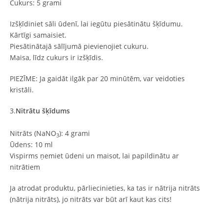
Cukurs: 5 grami
Izšķīdiniet sāli ūdenī, lai iegūtu piesātinātu šķīdumu.
Kārtīgi samaisiet.
Piesātinātajā sālījumā pievienojiet cukuru.
Maisa, līdz cukurs ir izšķīdis.
PIEZĪME: Ja gaidāt ilgāk par 20 minūtēm, var veidoties
kristāli.
3.
Nitrātu šķīdums
Nitrāts (NaNO
): 4 grami
3
Ūdens: 10 ml
Vispirms ņemiet ūdeni un maisot, lai papildinātu ar
nitrātiem
Ja atrodat produktu, pārliecinieties, ka tas ir nātrija nitrāts
(nātrija nitrāts), jo nitrāts var būt arī kaut kas cits!