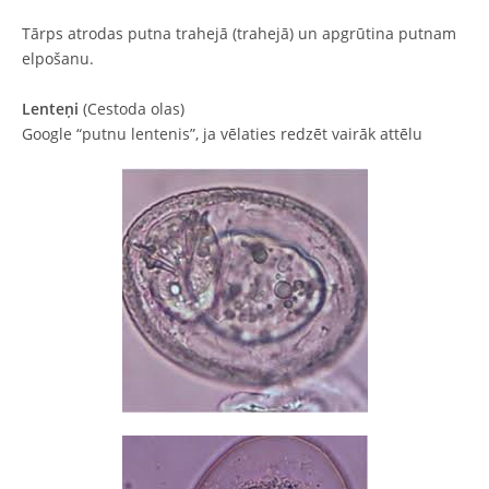
Tārps atrodas putna trahejā (trahejā) un apgrūtina putnam
elpošanu.
Lenteņi
(Cestoda olas)
Google “putnu lentenis”, ja vēlaties redzēt vairāk attēlu