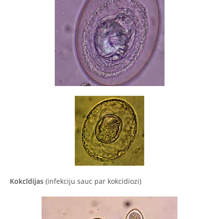
Kokcīdijas
(infekciju sauc par kokcidiozi)