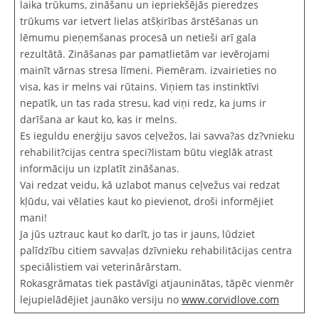
laika trūkums, zināšanu un iepriekšējās pieredzes
trūkums var ietvert lielas atšķirības ārstēšanas un
lēmumu pieņemšanas procesā un netieši arī gala
rezultātā. Zināšanas par pamatlietām var ievērojami
mainīt vārnas stresa līmeni. Piemēram. izvairieties no
visa, kas ir melns vai rūtains. Viņiem tas instinktīvi
nepatīk, un tas rada stresu, kad viņi redz, ka jums ir
darīšana ar kaut ko, kas ir melns.
Es ieguldu enerģiju savos ceļvežos, lai savva?as dz?vnieku
rehabilit?cijas centra speci?listam būtu vieglāk atrast
informāciju un izplatīt zināšanas.
Vai redzat veidu, kā uzlabot manus ceļvežus vai redzat
kļūdu, vai vēlaties kaut ko pievienot, droši informējiet
mani!
Ja jūs uztrauc kaut ko darīt, jo tas ir jauns, lūdziet
palīdzību citiem savvaļas dzīvnieku rehabilitācijas centra
speciālistiem vai veterinārārstam.
Rokasgrāmatas tiek pastāvīgi atjauninātas, tāpēc vienmēr
lejupielādējiet jaunāko versiju no
www.corvidlove.com