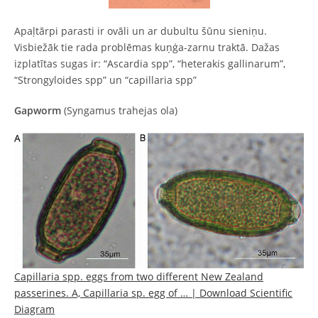
Apaļtārpi parasti ir ovāli un ar dubultu šūnu sieniņu.
Visbiežāk tie rada problēmas kuņģa-zarnu traktā. Dažas
izplatītas sugas ir: “Ascardia spp”, “heterakis gallinarum”,
“Strongyloides spp” un “capillaria spp”
Gapworm
(Syngamus trahejas ola)
Capillaria spp. eggs from two different New Zealand
passerines. A, Capillaria sp. egg of … | Download Scientific
Diagram