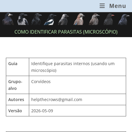
Skip
Menu
to
content
COMO IDENTIFICAR PARASITAS (MICROSCÓPIO)
Guia
Identifique parasitas internos (usando um
microscópio)
Grupo-
Corvídeos
alvo
Autores
helpthecrows@gmail.com
Versão
2026-05-09