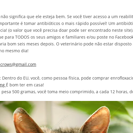
ão significa que ele esteja bem. Se você tiver acesso a um reabilit
ortante é tomar antibióticos o mais rápido possível! Um antibióti
ia! (o valor que você precisa doar pode ser encontrado neste site).
ue para TODOS os seus amigos e familiares e/ou poste no Facebook 
ia bom seis meses depois. O veterinário pode não estar disposto a
 no mesmo dia!
ecrows@gmail.com
 Dentro do EU, você, como pessoa física, pode comprar enrofloxacin
5mg
É bom ter em casa!
 pesa 500 gramas, você toma meio comprimido, a cada 12 horas, du