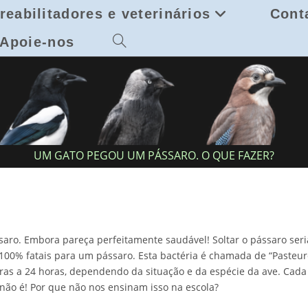
reabilitadores e veterinários
Cont
Apoie-nos
Toggle
website
search
UM GATO PEGOU UM PÁSSARO. O QUE FAZER?
aro. Embora pareça perfeitamente saudável! Soltar o pássaro seri
100% fatais para um pássaro. Esta bactéria é chamada de “Pasteur
oras a 24 horas, dependendo da situação e da espécie da ave. Cad
 não é! Por que não nos ensinam isso na escola?