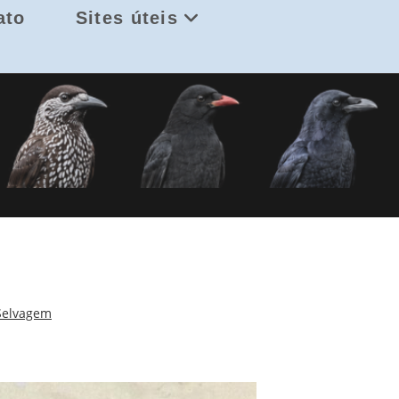
ato
Sites úteis
Selvagem