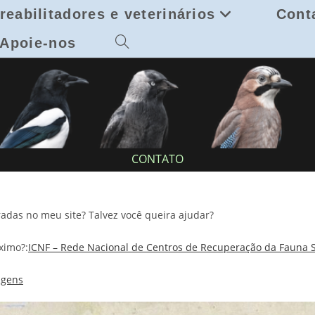
reabilitadores e veterinários
Cont
Apoie-nos
Toggle
website
search
CONTATO
das no meu site? Talvez você queira ajudar?
ximo?:
ICNF – Rede Nacional de Centros de Recuperação da Fauna 
agens