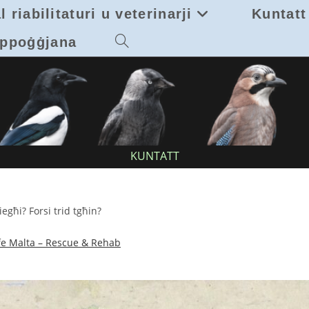
 riabilitaturi u veterinarji
Kuntatt
ppoġġjana
Toggle
website
search
KUNTATT
iegħi? Forsi trid tgħin?
fe Malta – Rescue & Rehab