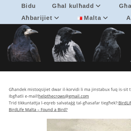
Skip
Bidu
Għal kulħadd
Għal
to
content
Aħbarijiet
Malta
A
Għandek mistoqsijiet dwar il-korvidi li ma jinstabux fuq is-sit t
Ibgħatli e-mail!
helpthecrows@gmail.com
Trid tikkuntattja l-eqreb salvataġġ tal-għasafar tiegħek?:
BirdLi
BirdLife Malta – Found a Bird?