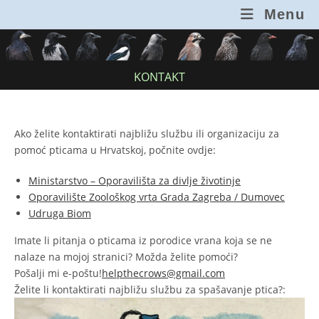
Skip
Menu
to
content
KONTAKT
Ako želite kontaktirati najbližu službu ili organizaciju za
pomoć pticama u Hrvatskoj, počnite ovdje:
Ministarstvo – Oporavilišta za divlje životinje
Oporavilište Zoološkog vrta Grada Zagreba / Dumovec
Udruga Biom
Imate li pitanja o pticama iz porodice vrana koja se ne
nalaze na mojoj stranici? Možda želite pomoći?
Pošalji mi e-poštu!
helpthecrows@gmail.com
Želite li kontaktirati najbližu službu za spašavanje ptica?: