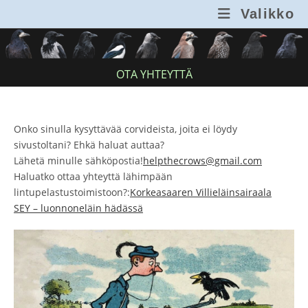
Siirry
Valikko
suoraan
sisältöön
OTA YHTEYTTÄ
Onko sinulla kysyttävää corvideista, joita ei löydy
sivustoltani? Ehkä haluat auttaa?
Lähetä minulle sähköpostia!
helpthecrows@gmail.com
Haluatko ottaa yhteyttä lähimpään
lintupelastustoimistoon?:
Korkeasaaren Villieläinsairaala
SEY – luonnoneläin hädässä