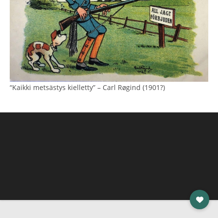
“Kaikki metsästys kielletty” – Carl Røgind (1901?)