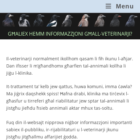
Skip
Menu
to
content
GĦALIEX HEMM INFORMAZZJONI GĦALL-VETERINARJI?
Il-veterinarji normalment ikollhom qasam li fih ikunu l-aħjar.
Dan ifisser li m’għandhomx għarfien tal-annimali kollha li
jiġu l-klinika.
It-trattament ta’ kelb jew qattus, huwa komuni, imma ċawla?
Ma jiġrix daqshekk spiss! Ħafna drabi, klinika ma tirċevix l-
għasfur u tirreferi għal riabilitatur jew sptar tal-annimali li
jistgħu jieħdu ħsieb annimali aktar mhux tas-soltu.
Fuq din il-websajt nipprova niġbor informazzjoni importanti
sabiex il-pubbliku, ir-rijabilitaturi u l-veterinarji jkunu
jistgħu jitgħallmu affarijiet ġodda.