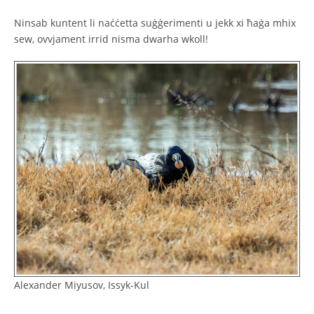
Ninsab kuntent li naċċetta suġġerimenti u jekk xi ħaġa mhix
sew, ovvjament irrid nisma dwarha wkoll!
Alexander Miyusov, Issyk-Kul