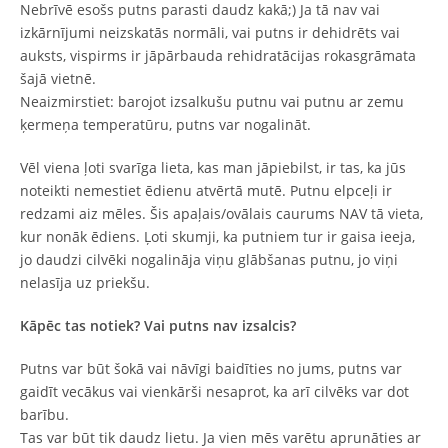
Nebrīvē esošs putns parasti daudz kakā;) Ja tā nav vai
izkārnījumi neizskatās normāli, vai putns ir dehidrēts vai
auksts, vispirms ir jāpārbauda rehidratācijas rokasgrāmata
šajā vietnē.
Neaizmirstiet: barojot izsalkušu putnu vai putnu ar zemu
ķermeņa temperatūru, putns var nogalināt.
Vēl viena ļoti svarīga lieta, kas man jāpiebilst, ir tas, ka jūs
noteikti nemestiet ēdienu atvērtā mutē. Putnu elpceļi ir
redzami aiz mēles. Šis apaļais/ovālais caurums NAV tā vieta,
kur nonāk ēdiens. Ļoti skumji, ka putniem tur ir gaisa ieeja,
jo daudzi cilvēki nogalināja viņu glābšanas putnu, jo viņi
nelasīja uz priekšu.
Kāpēc tas notiek? Vai putns nav izsalcis?
Putns var būt šokā vai nāvīgi baidīties no jums, putns var
gaidīt vecākus vai vienkārši nesaprot, ka arī cilvēks var dot
barību.
Tas var būt tik daudz lietu. Ja vien mēs varētu aprunāties ar