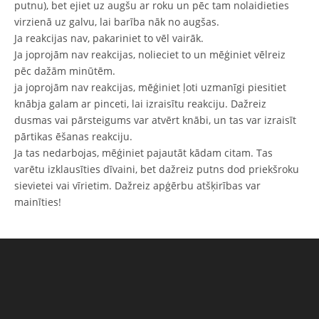
putnu), bet ejiet uz augšu ar roku un pēc tam nolaidieties
virzienā uz galvu, lai barība nāk no augšas.
Ja reakcijas nav, pakariniet to vēl vairāk.
Ja joprojām nav reakcijas, nolieciet to un mēģiniet vēlreiz
pēc dažām minūtēm.
ja joprojām nav reakcijas, mēģiniet ļoti uzmanīgi piesitiet
knābja galam ar pinceti, lai izraisītu reakciju. Dažreiz
dusmas vai pārsteigums var atvērt knābi, un tas var izraisīt
pārtikas ēšanas reakciju.
Ja tas nedarbojas, mēģiniet pajautāt kādam citam. Tas
varētu izklausīties dīvaini, bet dažreiz putns dod priekšroku
sievietei vai vīrietim. Dažreiz apģērbu atšķirības var
mainīties!