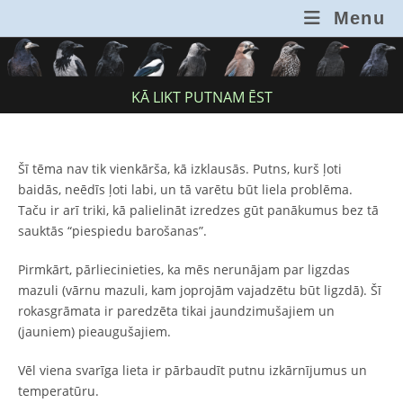
Skip
Menu
to
content
KĀ LIKT PUTNAM ĒST
Šī tēma nav tik vienkārša, kā izklausās. Putns, kurš ļoti
baidās, neēdīs ļoti labi, un tā varētu būt liela problēma.
Taču ir arī triki, kā palielināt izredzes gūt panākumus bez tā
sauktās “piespiedu barošanas”.
Pirmkārt, pārliecinieties, ka mēs nerunājam par ligzdas
mazuli (vārnu mazuli, kam joprojām vajadzētu būt ligzdā). Šī
rokasgrāmata ir paredzēta tikai jaundzimušajiem un
(jauniem) pieaugušajiem.
Vēl viena svarīga lieta ir pārbaudīt putnu izkārnījumus un
temperatūru.