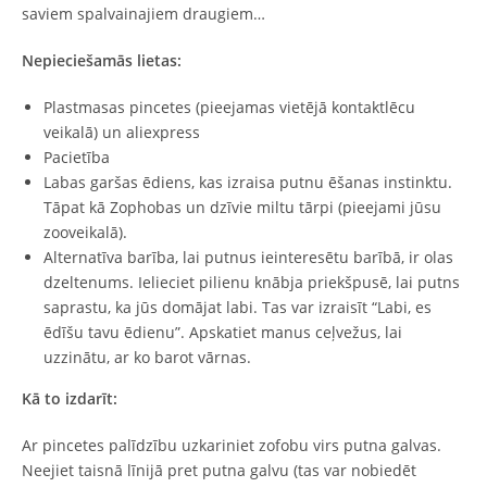
saviem spalvainajiem draugiem…
Nepieciešamās lietas:
Plastmasas pincetes (pieejamas vietējā kontaktlēcu
veikalā) un aliexpress
Pacietība
Labas garšas ēdiens, kas izraisa putnu ēšanas instinktu.
Tāpat kā Zophobas un dzīvie miltu tārpi (pieejami jūsu
zooveikalā).
Alternatīva barība, lai putnus ieinteresētu barībā, ir olas
dzeltenums. Ielieciet pilienu knābja priekšpusē, lai putns
saprastu, ka jūs domājat labi. Tas var izraisīt “Labi, es
ēdīšu tavu ēdienu”. Apskatiet manus ceļvežus, lai
uzzinātu, ar ko barot vārnas.
Kā to izdarīt:
Ar pincetes palīdzību uzkariniet zofobu virs putna galvas.
Neejiet taisnā līnijā pret putna galvu (tas var nobiedēt