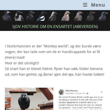
Skip
Menu
to
content
SJOV HISTORIE OM EN ENSARTET (ABEVERDEN)
I Storbritannien er der “Monkey world”, og der burde være
nogen, der kan lade som om de er handicappede for at få
(mere) mad!
Hvor er det utroligt!!!
Så snart han er blevet fodret, flyver han væk, folder benene
ud, som han gemte, og åbner igen det øje, han havde lukket!