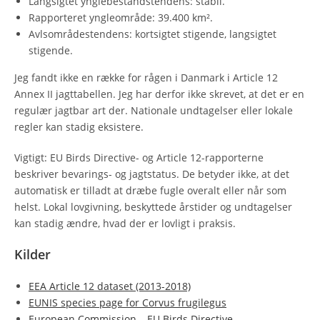
Langsigtet ynglebestandstendens: stabil.
Rapporteret yngleområde: 39.400 km².
Avlsområdestendens: kortsigtet stigende, langsigtet
stigende.
Jeg fandt ikke en række for rågen i Danmark i Article 12
Annex II jagttabellen. Jeg har derfor ikke skrevet, at det er en
regulær jagtbar art der. Nationale undtagelser eller lokale
regler kan stadig eksistere.
Vigtigt: EU Birds Directive- og Article 12-rapporterne
beskriver bevarings- og jagtstatus. De betyder ikke, at det
automatisk er tilladt at dræbe fugle overalt eller når som
helst. Lokal lovgivning, beskyttede årstider og undtagelser
kan stadig ændre, hvad der er lovligt i praksis.
Kilder
EEA Article 12 dataset (2013-2018)
EUNIS species page for Corvus frugilegus
European Commission – EU Birds Directive