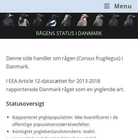
Skip
Menu
to
content
RÅGENS STATUS I DANMARK
Denne side handler om rågen (Corvus frugilegus) i
Danmark.
I EEA Article 12-datasættet for 2013-2018
rapporterede Danmark råget som en ynglende art.
Statusoversigt
Rapporteret ynglepopulation: ikke kvantificeret i de
offentlige populationsstørrelsesfelter.
Kortsigtet ynglebestandstendens: stabil.