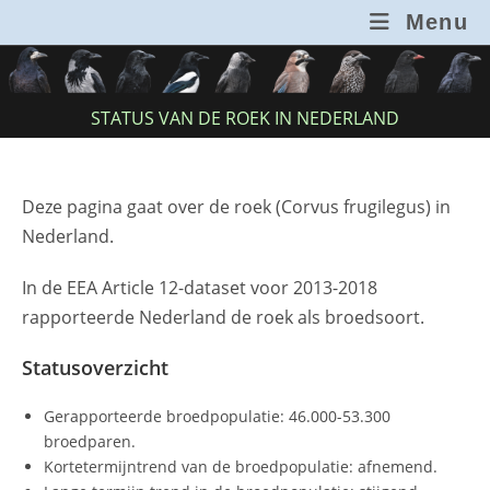
Ga
Menu
naar
inhoud
STATUS VAN DE ROEK IN NEDERLAND
Deze pagina gaat over de roek (Corvus frugilegus) in
Nederland.
In de EEA Article 12-dataset voor 2013-2018
rapporteerde Nederland de roek als broedsoort.
Statusoverzicht
Gerapporteerde broedpopulatie: 46.000-53.300
broedparen.
Kortetermijntrend van de broedpopulatie: afnemend.