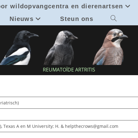
or wildopvangcentra en dierenartsen
Nieuws
Steun ons
Toggle
site
zoeken
REUMATOÏDE ARTRITIS
riatrisch)
n), Texas A en M University; H. & helpthecrows@gmail.com