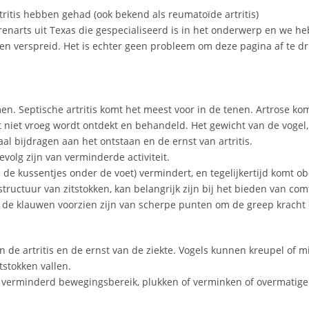
tritis hebben gehad (ook bekend als reumatoïde artritis)
erenarts uit Texas die gespecialiseerd is in het onderwerp en we 
en verspreid. Het is echter geen probleem om deze pagina af te dru
en. Septische artritis komt het meest voor in de tenen. Artrose kom
 niet vroeg wordt ontdekt en behandeld. Het gewicht van de vogel,
ijdragen aan het ontstaan ​​en de ernst van artritis.
volg zijn van verminderde activiteit.
= de kussentjes onder de voet) vermindert, en tegelijkertijd komt ob
uctuur van zitstokken, kan belangrijk zijn bij het bieden van comfor
e klauwen voorzien zijn van scherpe punten om de greep kracht en
 de artritis en de ernst van de ziekte. Vogels kunnen kreupel of min
tstokken vallen.
, verminderd bewegingsbereik, plukken of verminken of overmatige 