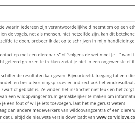
atie waarin iedereen zijn verantwoordelijkheid neemt om op een eth
ien de vogels, net als mensen, niet hetzelfde zijn, kan dit beteke
etzelfde te doen, probeer ik dat op te schrijven in mijn handleidin
contact op met een dierenarts” of “volgens de wet moet je …” want ik
eleerd grenzen te trekken zodat je niet in een ongewenste of illeg
verschillende resultaten kan geven. Bijvoorbeeld: toegang tot een di
andel- en besluitvormingsproces en indirect ook het eindresultaa
zwart of geblokt is. Ze vinden het instinctief niet leuk en het zorgt
 van een wildopvangcentrum gemakkelijker te maken om informatie 
je een fout of wil je iets toevoegen, laat het me gerust weten!
 vraag dan andere medewerkers van wildopvangcentra of een dieren
r dat u altijd de nieuwste versie downloadt van
www.corvidlove.c