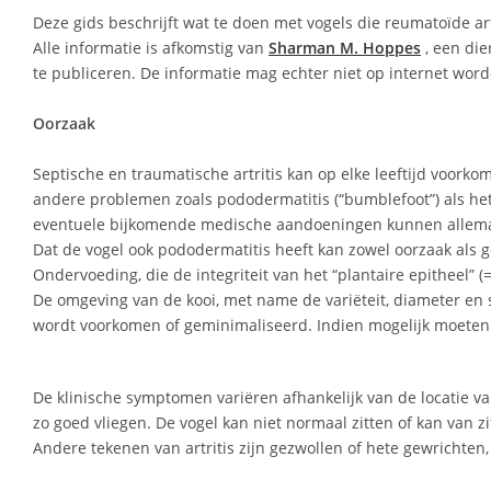
Deze gids beschrijft wat te doen met vogels die reumatoïde ar
Alle informatie is afkomstig van
Sharman M. Hoppes
, een di
te publiceren. De informatie mag echter niet op internet word
Oorzaak
Septische en traumatische artritis kan op elke leeftijd voorkom
andere problemen zoals pododermatitis (“bumblefoot”) als het
eventuele bijkomende medische aandoeningen kunnen allemaal b
Dat de vogel ook pododermatitis heeft kan zowel oorzaak als ge
Ondervoeding, die de integriteit van het “plantaire epitheel” (
De omgeving van de kooi, met name de variëteit, diameter en str
wordt voorkomen of geminimaliseerd. Indien mogelijk moeten d
De klinische symptomen variëren afhankelijk van de locatie van
zo goed vliegen. De vogel kan niet normaal zitten of kan van zi
Andere tekenen van artritis zijn gezwollen of hete gewrichten