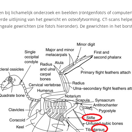
n bij lichamelijk onderzoek en beelden (röntgenfoto’s of computer
erde uitlijning van het gewricht en osteofytvorming. CT-scans help
angeale gewrichten (zie foto’s hieronder). De gewrichten in het bo