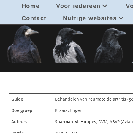
Ga
Home
Voor iedereen
Vo
naar
inhoud
Contact
Nuttige websites
Guide
Behandelen van reumatoïde artritis (ge
Doelgroep
Kraaiachtigen
Auteurs
Sharman M. Hoppes
, DVM, ABVP (Avia
Versie
2026-05-09