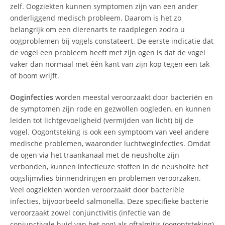
zelf. Oogziekten kunnen symptomen zijn van een ander
onderliggend medisch probleem. Daarom is het zo
belangrijk om een ​​dierenarts te raadplegen zodra u
oogproblemen bij vogels constateert. De eerste indicatie dat
de vogel een probleem heeft met zijn ogen is dat de vogel
vaker dan normaal met één kant van zijn kop tegen een tak
of boom wrijft.
Ooginfecties
worden meestal veroorzaakt door bacteriën en
de symptomen zijn rode en gezwollen oogleden, en kunnen
leiden tot lichtgevoeligheid (vermijden van licht) bij de
vogel. Oogontsteking is ook een symptoom van veel andere
medische problemen, waaronder luchtweginfecties. Omdat
de ogen via het traankanaal met de neusholte zijn
verbonden, kunnen infectieuze stoffen in de neusholte het
oogslijmvlies binnendringen en problemen veroorzaken.
Veel oogziekten worden veroorzaakt door bacteriële
infecties, bijvoorbeeld salmonella. Deze specifieke bacterie
veroorzaakt zowel conjunctivitis (infectie van de
conjunctivale huid van het oog) als oftalmitis (oogontsteking)