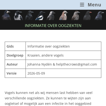
Ga
Menu
naar
inhoud
INFORMATIE OVER OOGZIEKTEN
Gids
Informatie over oogziekten
Doelgroep
Kraaien, andere vogels
Auteur
Johanna Nydén & helpthecrows@gmail.com
Versie
2026-05-09
Vogels kunnen net als wij mensen last hebben van veel
verschillende oogziekten. Ze kunnen te wijten zijn aan
oogletsel of mogelijk aan een infectie in het ooggebied