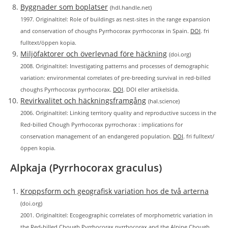
Byggnader som boplatser
(hdl.handle.net)
1997. Originaltitel: Role of buildings as nest-sites in the range expansion
and conservation of choughs Pyrrhocorax pyrrhocorax in Spain.
DOI
. fri
fulltext/öppen kopia.
Miljöfaktorer och överlevnad före häckning
(doi.org)
2008. Originaltitel: Investigating patterns and processes of demographic
variation: environmental correlates of pre‐breeding survival in red‐billed
choughs Pyrrhocorax pyrrhocorax.
DOI
. DOI eller artikelsida.
Revirkvalitet och häckningsframgång
(hal.science)
2006. Originaltitel: Linking territory quality and reproductive success in the
Red‐billed Chough Pyrrhocorax pyrrochorax : implications for
conservation management of an endangered population.
DOI
. fri fulltext/
öppen kopia.
Alpkaja (Pyrrhocorax graculus)
Kroppsform och geografisk variation hos de två arterna
(doi.org)
2001. Originaltitel: Ecogeographic correlates of morphometric variation in
the Red‐billed Chough Pyrrhocorax pyrrhocorax and the Alpine Chough