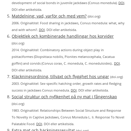
development of social bonds in juvenile jackdaws (Corvus monedula).
DOI
.
DOI eller artikelsida.
Matdelning: vad, varför och med vem?
(doi.org)
2006. Originaltitel: Food sharing in jackdaws, Corvus monedula: what, why
and with whom?.
DOI
. DOI eller artikelsida.
Objektlek och kombinerade handlingar hos korvider
(doi.org)
2014. Originaltitel: Combinatory actions during object play in
psittaciformes (Diopsittaca nobilis, Pionites melanocephala, Cacatua
goffini) and corvids (Corvus corax, C. monedula, C. moneduloides)..
DOI
.
DOI eller artikelsida.
Kläckningsordning, tillväxt och flygghet hos ungar
(doi.org)
2003. Originaltitel: Sex‐specific hatching order, growth rates and fledging
success in jackdaws Corvus monedula.
DOI
. DOI eller artikelsida.
Social struktur och nyfikenhet på ny mat i fångenskap
(doi.org)
1983. Originaltitel: Relationships Between Social Structure and Response
To Novelty in Captive Jackdaws, Corvus Monedula L. Ii. Response To Novel
Palatable Food.
DOI
. DOI eller artikelsida.
Extra mat och häckningsresultat
(doi.org)