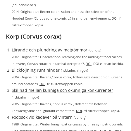
(hdl.handle.net)
2014. Originaltitel: Recent colonization and nest site selection of the
Hooded Crow (Corvus corone cornix L.) in an urban environment.
DOI
. fri
fulltext/öppen kopia.
Korp (Corvus corax)
Lärande och plundring av matgömmor
(doi.org)
2002. Originaltitel: Observational learning and the raiding of food caches
in ravens, Corvus corax: is it ‘tactical’ deception?.
DOI
. DOI eller artikelsida.
Blickföljning runt hinder
(ncbi.nlm.nih.gov)
2004. Originaltitel: Ravens,Corvus corax, follow gaze direction of humans
around obstacles.
DOI
. fri fulltext/öppen kopia.
Skillnad mellan kunniga och okunniga konkurrenter
(ncbi.nlm.nih.gov)
2005. Originaltitel: Ravens, Corvus corax , differentiate between
knowledgeable and ignorant competitors.
DOI
. fri fulltext/öppen kopia.
Födosök vid kadaver på vintern
(doi.org)
1988. Originaltitel: Winter foraging at carcasses by three sympatric corvids,
with emphasis on recruitment by the raven, Corvus corax.
DOI
. DOI eller