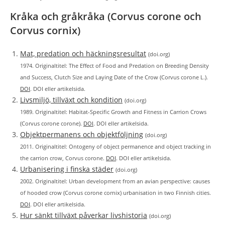
Kråka och gråkråka (Corvus corone och
Corvus cornix)
Mat, predation och häckningsresultat
(doi.org)
1974. Originaltitel: The Effect of Food and Predation on Breeding Density
and Success, Clutch Size and Laying Date of the Crow (Corvus corone L.).
DOI
. DOI eller artikelsida.
Livsmiljö, tillväxt och kondition
(doi.org)
1989. Originaltitel: Habitat-Specific Growth and Fitness in Carrion Crows
(Corvus corone corone).
DOI
. DOI eller artikelsida.
Objektpermanens och objektföljning
(doi.org)
2011. Originaltitel: Ontogeny of object permanence and object tracking in
the carrion crow, Corvus corone.
DOI
. DOI eller artikelsida.
Urbanisering i finska städer
(doi.org)
2002. Originaltitel: Urban development from an avian perspective: causes
of hooded crow (Corvus corone cornix) urbanisation in two Finnish cities.
DOI
. DOI eller artikelsida.
Hur sänkt tillväxt påverkar livshistoria
(doi.org)