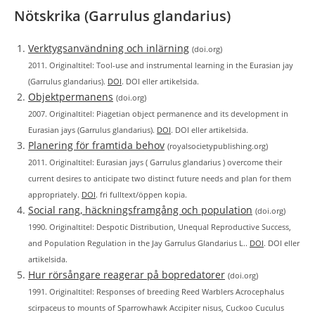
Nötskrika (Garrulus glandarius)
Verktygsanvändning och inlärning
(doi.org)
2011. Originaltitel: Tool-use and instrumental learning in the Eurasian jay
(Garrulus glandarius).
DOI
. DOI eller artikelsida.
Objektpermanens
(doi.org)
2007. Originaltitel: Piagetian object permanence and its development in
Eurasian jays (Garrulus glandarius).
DOI
. DOI eller artikelsida.
Planering för framtida behov
(royalsocietypublishing.org)
2011. Originaltitel: Eurasian jays ( Garrulus glandarius ) overcome their
current desires to anticipate two distinct future needs and plan for them
appropriately.
DOI
. fri fulltext/öppen kopia.
Social rang, häckningsframgång och population
(doi.org)
1990. Originaltitel: Despotic Distribution, Unequal Reproductive Success,
and Population Regulation in the Jay Garrulus Glandarius L..
DOI
. DOI eller
artikelsida.
Hur rörsångare reagerar på bopredatorer
(doi.org)
1991. Originaltitel: Responses of breeding Reed Warblers Acrocephalus
scirpaceus to mounts of Sparrowhawk Accipiter nisus, Cuckoo Cuculus