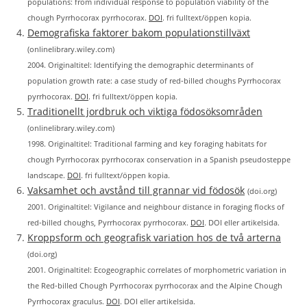
populations: from individual response to population viability of the
chough Pyrrhocorax pyrrhocorax.
DOI
. fri fulltext/öppen kopia.
Demografiska faktorer bakom populationstillväxt
(onlinelibrary.wiley.com)
2004. Originaltitel: Identifying the demographic determinants of
population growth rate: a case study of red‐billed choughs Pyrrhocorax
pyrrhocorax.
DOI
. fri fulltext/öppen kopia.
Traditionellt jordbruk och viktiga födosöksområden
(onlinelibrary.wiley.com)
1998. Originaltitel: Traditional farming and key foraging habitats for
chough Pyrrhocorax pyrrhocorax conservation in a Spanish pseudosteppe
landscape.
DOI
. fri fulltext/öppen kopia.
Vaksamhet och avstånd till grannar vid födosök
(doi.org)
2001. Originaltitel: Vigilance and neighbour distance in foraging flocks of
red‐billed choughs, Pyrrhocorax pyrrhocorax.
DOI
. DOI eller artikelsida.
Kroppsform och geografisk variation hos de två arterna
(doi.org)
2001. Originaltitel: Ecogeographic correlates of morphometric variation in
the Red‐billed Chough Pyrrhocorax pyrrhocorax and the Alpine Chough
Pyrrhocorax graculus.
DOI
. DOI eller artikelsida.