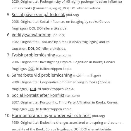
2020. Originaltitel: Pathogenicity of H5 highly pathogenic avian influenza
virus in rooks (Corvus frugilegus).
DOI
. DOI eller artikelsida.
Social påverkan på födosök
(doi.org)
2008. Originaltitel: Social influences on foraging by rooks (Corvus
frugilegus).
DOI
. DOI eller artikelsida.
Verktygsanvändning
(doi.org)
1982. Originaltitel: Tool-use by a rook (Corvus frugilegus), and its
causation.
DOI
. DOI eller artikelsida.
Fysisk problemlösning
(cell.com)
2006. Originaltitel: Investigating Physical Cognition in Rooks, Corvus
frugilegus.
DOI
. fri fulltext/öppen kopia.
Samarbete vid problemlösning
(ncbi.nlm.nih.gov)
2008. Originaltitel: Cooperative problem solving in rooks ( Corvus
frugilegus ).
DOI
. fri fulltext/öppen kopia.
Social kontakt efter konflikt
(cell.com)
2007. Originaltitel: Postconflict Third-Party Affiliation in Rooks, Corvus
frugilegus.
DOI
. fri fulltext/öppen kopia.
Hormonförändringar under vår och höst
(doi.org)
1980. Originaltitel: Endocrine changes associated with spring and autumn
sexuality of the Rook, Corvus frugilegus.
DOI
. DOI eller artikelsida.