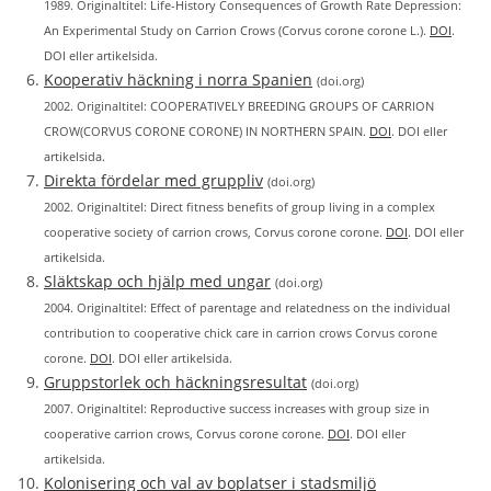
1989. Originaltitel: Life-History Consequences of Growth Rate Depression:
An Experimental Study on Carrion Crows (Corvus corone corone L.).
DOI
.
DOI eller artikelsida.
Kooperativ häckning i norra Spanien
(doi.org)
2002. Originaltitel: COOPERATIVELY BREEDING GROUPS OF CARRION
CROW(CORVUS CORONE CORONE) IN NORTHERN SPAIN.
DOI
. DOI eller
artikelsida.
Direkta fördelar med gruppliv
(doi.org)
2002. Originaltitel: Direct fitness benefits of group living in a complex
cooperative society of carrion crows, Corvus corone corone.
DOI
. DOI eller
artikelsida.
Släktskap och hjälp med ungar
(doi.org)
2004. Originaltitel: Effect of parentage and relatedness on the individual
contribution to cooperative chick care in carrion crows Corvus corone
corone.
DOI
. DOI eller artikelsida.
Gruppstorlek och häckningsresultat
(doi.org)
2007. Originaltitel: Reproductive success increases with group size in
cooperative carrion crows, Corvus corone corone.
DOI
. DOI eller
artikelsida.
Kolonisering och val av boplatser i stadsmiljö