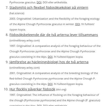
Pyrrhocorax graculus.
DOI
. DOI eller artikelsida.
Stadsmiljö och flexibel födosöksekologi på vintern
(hal.science)
2003. Originaltitel: Urbanization and the flexibility of the foraging ecology
of the Alpine Chough Pyrrhocorax graculus in winter.
DOI
. fri fulltext/
öppen kopia.
Födosöksbeteende där de två arterna lever tillsammans
(onlinelibrary.wiley.com)
1997. Originaltitel: A comparative analysis of the foraging behaviour of the
Chough Pyrrhocorax pyrrhocorax and the Alpine Chough Pyrrhocorax
graculus coexisting in the Alps.
DOI
. fri fulltext/öppen kopia.
Jämförelse av häckningsbiologi hos de två arterna
(onlinelibrary.wiley.com)
2001. Originaltitel: A comparative analysis of the breeding biology of the
Red‐billed Chough Pynhocorax pyrrhocorax and the Alpine Chough P.
graculus coexisting in the Alps.
DOI
. fri fulltext/öppen kopia.
Hur flockliv påverkar födosök
(doi.org)
1997. Originaltitel: The influence of flocking on the foraging behaviour of
the chough (Pyrrhocorax pyrrhocorax) and the Alpine chough (P. graculus)
coexisting in the Alps.
DOI
. DOI eller artikelsida.