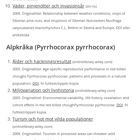
Väder, pinjenötter och invasionsår
(zin.ru)
2009. Originaltitel: Relationship between weather conditions, crops of
Siberian pine nuts, and irruptions of Siberian Nutcrackers Nucifraga
caryocatactes macrorhynchos C.L. Brehm in Siberia and Europe. DOI eller
artikelsida.
Alpkråka (Pyrrhocorax pyrrhocorax)
Ålder och häckningsresultat
(onlinelibrary.wiley.com)
2003. Originaltitel: Age‐specific reproductive performance in red‐billed
choughs Pyrrhocorax pyrrhocorax: patterns and processes in a natural
population.
DOI
. fri fulltext/öppen kopia.
Miljövariation och livshistoria
(onlinelibrary.wiley.com)
2003. Originaltitel: Environmental variability, life‐history covariation and
cohort effects in the red‐billed choughPyrrhocorax pyrrhocorax.
DOI
. fri
fulltext/öppen kopia.
Turism och hot mot vilda populationer
(onlinelibrary.wiley.com)
2009. Originaltitel: Tourism in protected areas can threaten wild