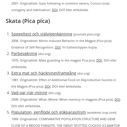
2007. Originaltitel: Gaze following in common ravens, Corvus corax:
ontogeny and habituation.
DOI
. DOI eller artikelsida.
Skata (Pica pica)
Spegeltest och självigenkänning
(journals.plos.org)
2008. Originaltitel: Mirror-Induced Behavior in the Magpie (Pica pica):
Evidence of Self-Recognition.
DOI
. fri fulltext/öppen kopia.
Parbevakning
(doi.org)
1979. Originaltitel: Mate guarding in the magpie Pica pica.
DOI
. DOI eller
artikelsida.
Extra mat och häckningsframgång
(doi.org)
1981. Originaltitel: Effect of Additional Food on Reproductive Success in
the Magpie (Pica pica).
DOI
. DOI eller artikelsida.
Vad-var-när-minne
(doi.org)
2008. Originaltitel: What–Where–When memory in magpies (Pica pica).
DOI
.
DOI eller artikelsida.
Population, genflöde och gökparasitism
(academic.oup.com)
1999. Originaltitel: COMPARATIVE POPULATION STRUCTURE AND GENE
FLOW OF A BROOD PARASITE, THE GREAT SPOTTED CUCKOO (CLAMATOR