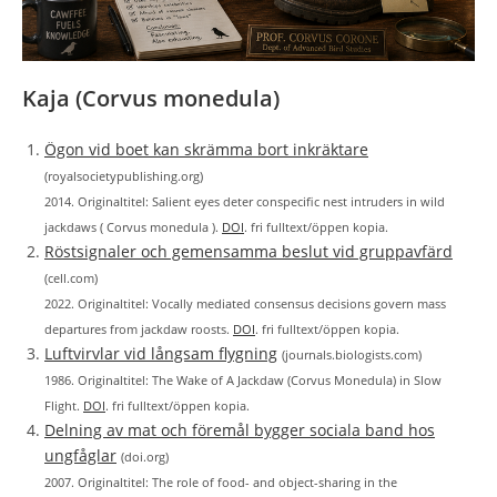
Kaja (Corvus monedula)
Ögon vid boet kan skrämma bort inkräktare
(royalsocietypublishing.org)
2014. Originaltitel: Salient eyes deter conspecific nest intruders in wild
jackdaws ( Corvus monedula ).
DOI
. fri fulltext/öppen kopia.
Röstsignaler och gemensamma beslut vid gruppavfärd
(cell.com)
2022. Originaltitel: Vocally mediated consensus decisions govern mass
departures from jackdaw roosts.
DOI
. fri fulltext/öppen kopia.
Luftvirvlar vid långsam flygning
(journals.biologists.com)
1986. Originaltitel: The Wake of A Jackdaw (Corvus Monedula) in Slow
Flight.
DOI
. fri fulltext/öppen kopia.
Delning av mat och föremål bygger sociala band hos
ungfåglar
(doi.org)
2007. Originaltitel: The role of food- and object-sharing in the