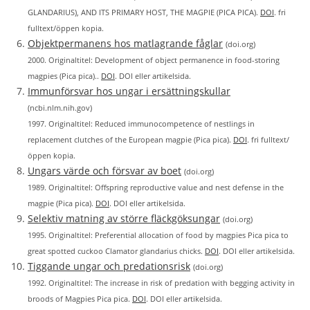
GLANDARIUS), AND ITS PRIMARY HOST, THE MAGPIE (PICA PICA).
DOI
. fri
fulltext/öppen kopia.
Objektpermanens hos matlagrande fåglar
(doi.org)
2000. Originaltitel: Development of object permanence in food-storing
magpies (Pica pica)..
DOI
. DOI eller artikelsida.
Immunförsvar hos ungar i ersättningskullar
(ncbi.nlm.nih.gov)
1997. Originaltitel: Reduced immunocompetence of nestlings in
replacement clutches of the European magpie (Pica pica).
DOI
. fri fulltext/
öppen kopia.
Ungars värde och försvar av boet
(doi.org)
1989. Originaltitel: Offspring reproductive value and nest defense in the
magpie (Pica pica).
DOI
. DOI eller artikelsida.
Selektiv matning av större fläckgöksungar
(doi.org)
1995. Originaltitel: Preferential allocation of food by magpies Pica pica to
great spotted cuckoo Clamator glandarius chicks.
DOI
. DOI eller artikelsida.
Tiggande ungar och predationsrisk
(doi.org)
1992. Originaltitel: The increase in risk of predation with begging activity in
broods of Magpies Pica pica.
DOI
. DOI eller artikelsida.