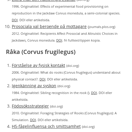
1996. Originaltitel: Effects of experimental food provisioning on
reproduction in the Jackdaw Corvus monedula, a semi‐colonial species.
DOI
. DOI eller artikelsida.
Prosociala val beroende på mottagare
(journals.plos.org)
2012. Originaltitel: Recipients Affect Prosocial and Altruistic Choices in
Jackdaws, Corvus monedula.
DOI
. fri fulltext/öppen kopia.
Råka (Corvus frugilegus)
Förståelse av fysisk kontakt
(doi.org)
2006. Originaltitel: What do rooks (Corvus frugilegus) understand about
physical contact?.
DOI
. DOI eller artikelsida.
Igenkänning av syskon
(doi.org)
1984. Originaltitel: Sibling recognition in the rook ().
DOI
. DOI eller
artikelsida.
Födosöksstrategier
(doi.org)
2010. Originaltitel: Foraging Strategies of Rooks (Corvus frugilegus): A
Simulation.
DOI
. DOI eller artikelsida.
H5-fågelinfluensa och smittsamhet
(doi.org)