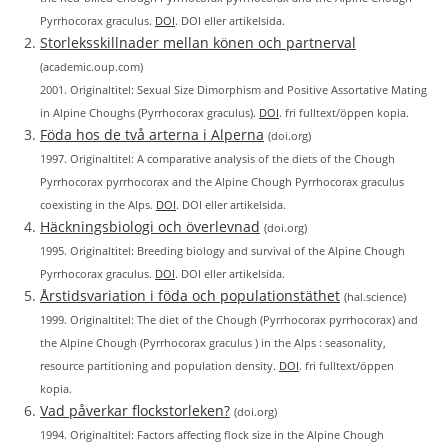
Pyrrhocorax graculus.
DOI
. DOI eller artikelsida.
Storleksskillnader mellan könen och partnerval
(academic.oup.com)
2001. Originaltitel: Sexual Size Dimorphism and Positive Assortative Mating
in Alpine Choughs (Pyrrhocorax graculus).
DOI
. fri fulltext/öppen kopia.
Föda hos de två arterna i Alperna
(doi.org)
1997. Originaltitel: A comparative analysis of the diets of the Chough
Pyrrhocorax pyrrhocorax and the Alpine Chough Pyrrhocorax graculus
coexisting in the Alps.
DOI
. DOI eller artikelsida.
Häckningsbiologi och överlevnad
(doi.org)
1995. Originaltitel: Breeding biology and survival of the Alpine Chough
Pyrrhocorax graculus.
DOI
. DOI eller artikelsida.
Årstidsvariation i föda och populationstäthet
(hal.science)
1999. Originaltitel: The diet of the Chough (Pyrrhocorax pyrrhocorax) and
the Alpine Chough (Pyrrhocorax graculus ) in the Alps : seasonality,
resource partitioning and population density.
DOI
. fri fulltext/öppen
kopia.
Vad påverkar flockstorleken?
(doi.org)
1994. Originaltitel: Factors affecting flock size in the Alpine Chough