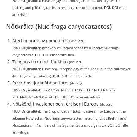
2012. Originaltitel: Eurasian jays, Garrulus glandarius, flexibly switch
caching and pilfering tactics in response to social context.
DOI
. DOI eller
artikelsida.
Nötkråka (Nucifraga caryocatactes)
Återfinnande av gömda frön
(doi.org)
1980. Originaltitel: Recovery of Cached Seeds by a CaptiveNucifraga
caryocatactes.
DOI
. DOI eller artikelsida.
Tungans form och funktion
(doi.org)
2010. Originaltitel: Functional Morphology of the Tongue in the Nutcracker
(Nucifraga caryocatactes).
DOI
. DOI eller artikelsida.
Revir hos tjocknäbbad form
(doi.org)
1956. Originaltitel: TERRITORY IN THE THICK‐BILLED NUTCRACKER
NUCIFRAGA CARYOCATACTES..
DOI
. DOI eller artikelsida.
Nötskörd, invasioner och rörelser i Europa
(doi.org)
1933. Originaltitel: The Crop of Cedar Nuts, Invasions Into Europe of the
Siberian Nutcracker (Nucifraga caryocatactes macrorhynchus Brehm) and
Fluctuations in Numbers of the Squirrel (Sciurus vulgaris L.).
DOI
. DOI eller
artikelsida.