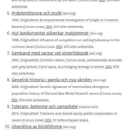
artikelsida.
Problemlösning och insikt
(doi.org)
1995. Originaltitel: An Experimental Investigation of Insight in Common
Ravens (Corvus corax).
DOI
. DOI eller artikelsida.
Hur konkurrenter påverkar matgömmor
(doi.org)
1998. Originaltitel: Influence of competitors on caching behaviour in the
common raven,Corvus corax.
DOI
. DOI eller artikelsida.
Samband med vargar vid vinterfödosök
(doi.org)
2002. Originaltitel: Common ravens, Corvus corax, preferentially associate
with grey wolves, Canis lupus, as a foraging strategy in winter.
DOI
. DOI
eller artikelsida.
Genetisk historia i gamla och nya världen
(doi.org)
2006. Originaltitel: Genetic signatures of intermediate divergence:
population history of Old and New World Holarctic ravens (Corvus corax).
DOI
. DOI eller artikelsida.
Tolerans, belöning och samarbete
(nature.com)
2015. Originaltitel: Tolerance and reward equity predict cooperation in
ravens (Corvus corax).
DOI
. fri fulltext/öppen kopia.
Utveckling av blickföljning
(doi.org)