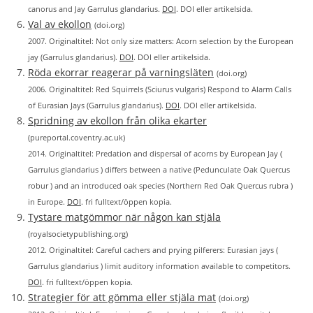
canorus and Jay Garrulus glandarius.
DOI
. DOI eller artikelsida.
Val av ekollon
(doi.org)
2007. Originaltitel: Not only size matters: Acorn selection by the European
jay (Garrulus glandarius).
DOI
. DOI eller artikelsida.
Röda ekorrar reagerar på varningsläten
(doi.org)
2006. Originaltitel: Red Squirrels (Sciurus vulgaris) Respond to Alarm Calls
of Eurasian Jays (Garrulus glandarius).
DOI
. DOI eller artikelsida.
Spridning av ekollon från olika ekarter
(pureportal.coventry.ac.uk)
2014. Originaltitel: Predation and dispersal of acorns by European Jay (
Garrulus glandarius ) differs between a native (Pedunculate Oak Quercus
robur ) and an introduced oak species (Northern Red Oak Quercus rubra )
in Europe.
DOI
. fri fulltext/öppen kopia.
Tystare matgömmor när någon kan stjäla
(royalsocietypublishing.org)
2012. Originaltitel: Careful cachers and prying pilferers: Eurasian jays (
Garrulus glandarius ) limit auditory information available to competitors.
DOI
. fri fulltext/öppen kopia.
Strategier för att gömma eller stjäla mat
(doi.org)