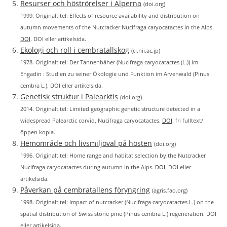
Resurser och höströrelser i Alperna
(doi.org)
1999. Originaltitel: Effects of resource availability and distribution on
autumn movements of the Nutcracker Nucifraga caryocatactes in the Alps.
DOI
. DOI eller artikelsida.
Ekologi och roll i cembratallskog
(ci.nii.ac.jp)
1978. Originaltitel: Der Tannenhäher (Nucifraga caryocatactes (L.)) im
Engadin : Studien zu seiner Ökologie und Funktion im Arvenwald (Pinus
cembra L.). DOI eller artikelsida.
Genetisk struktur i Palearktis
(doi.org)
2014. Originaltitel: Limited geographic genetic structure detected in a
widespread Palearctic corvid, Nucifraga caryocatactes.
DOI
. fri fulltext/
öppen kopia.
Hemområde och livsmiljöval på hösten
(doi.org)
1996. Originaltitel: Home range and habitat selection by the Nutcracker
Nucifraga caryocatactes during autumn in the Alps.
DOI
. DOI eller
artikelsida.
Påverkan på cembratallens föryngring
(agris.fao.org)
1998. Originaltitel: Impact of nutcracker (Nucifraga caryocatactes L.) on the
spatial distribution of Swiss stone pine (Pinus cembra L.) regeneration. DOI
eller artikelsida.