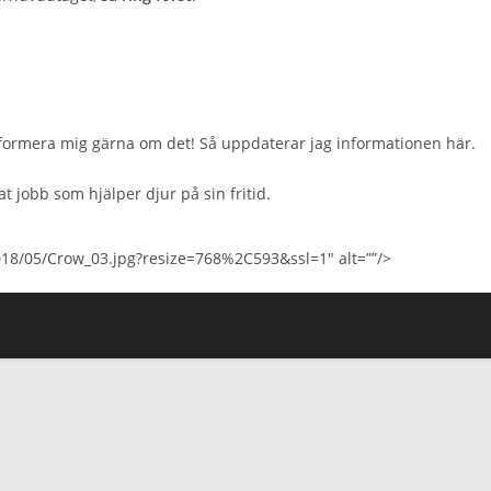
, informera mig gärna om det! Så uppdaterar jag informationen här.
t jobb som hjälper djur på sin fritid.
18/05/Crow_03.jpg?resize=768%2C593&ssl=1″ alt=””/>