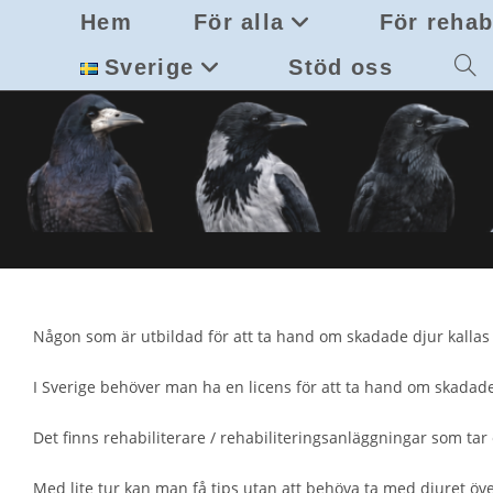
Hoppa
Hem
För alla
För rehab
till
innehållet
Sverige
Stöd oss
Slå
på/av
webb
Någon som är utbildad för att ta hand om skadade djur kallas f
I Sverige behöver man ha en licens för att ta hand om skadade d
Det finns rehabiliterare / rehabiliteringsanläggningar som tar 
Med lite tur kan man få tips utan att behöva ta med djuret ö