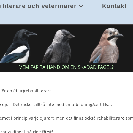
iliterare och veterinärer
Kontakt
platssökning
VEM FÅR TA HAND OM EN SKADAD FÅGEL?
ör en (djur)rehabiliterare.
jur. Det räcker alltså inte med en utbildning/certifikat.
emot i princip varje djurart, men det finns också rehabiliterare som
verhuvudtaget,
så ring först
!