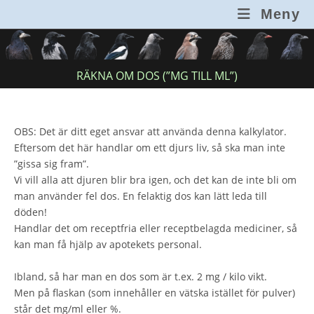
Hoppa
Meny
till
innehållet
RÄKNA OM DOS (”MG TILL ML”)
OBS: Det är ditt eget ansvar att använda denna kalkylator.
Eftersom det här handlar om ett djurs liv, så ska man inte
”gissa sig fram”.
Vi vill alla att djuren blir bra igen, och det kan de inte bli om
man använder fel dos. En felaktig dos kan lätt leda till
döden!
Handlar det om receptfria eller receptbelagda mediciner, så
kan man få hjälp av apotekets personal.
Ibland, så har man en dos som är t.ex. 2 mg / kilo vikt.
Men på flaskan (som innehåller en vätska istället för pulver)
står det mg/ml eller %.