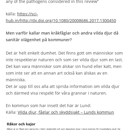
any of the pathogens considered in this review”
källa:
https://sci-
hub.in/http://dx.doi.org/10.1080/20008686.2017.1300450
Men varför kallar man kråkfåglar och andra vilda djur då
sanitär olägenhet på kommuner?
Det är helt enkelt dumhet. Det finns gott om människor som
inte respekterar naturen och som ser vilda djur som en last.
Det kan vara människor som älskar sin hund eller katt, men
som inte ser att en annan art också kan älskas av en
människa.
Det är upp till oss alla att sprida information om vilda djur
och därmed visa respekt för våra grannar i naturen.
En kommun som har insett det här är Lund:
Källa:
Vilda djur, fåglar och skyddsjakt – Lunds kommun