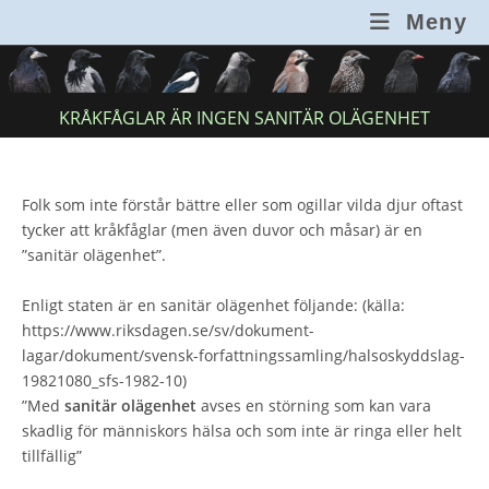
Hoppa
Meny
till
innehållet
KRÅKFÅGLAR ÄR INGEN SANITÄR OLÄGENHET
Folk som inte förstår bättre eller som ogillar vilda djur oftast
tycker att kråkfåglar (men även duvor och måsar) är en
”sanitär olägenhet”.
Enligt staten är en sanitär olägenhet följande: (källa:
https://www.riksdagen.se/sv/dokument-
lagar/dokument/svensk-forfattningssamling/halsoskyddslag-
19821080_sfs-1982-10)
”Med
sanitär olägenhet
avses en störning som kan vara
skadlig för människors hälsa och som inte är ringa eller helt
tillfällig”