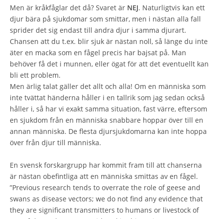
Men är kråkfåglar det då? Svaret är
NEJ
. Naturligtvis kan ett
djur bära på sjukdomar som smittar, men i nästan alla fall
sprider det sig endast till andra djur i samma djurart.
Chansen att du t.ex. blir sjuk är nästan noll, så länge du inte
äter en macka som en fågel precis har bajsat på. Man
behöver få det i munnen, eller ögat för att det eventuellt kan
bli ett problem.
Men ärlig talat gäller det allt och alla! Om en människa som
inte tvättat händerna håller i en tallrik som jag sedan också
håller i, så har vi exakt samma situation, fast värre, eftersom
en sjukdom från en människa snabbare hoppar över till en
annan människa. De flesta djursjukdomarna kan inte hoppa
över från djur till människa.
En svensk forskargrupp har kommit fram till att chanserna
är nästan obefintliga att en människa smittas av en fågel.
”Previous research tends to overrate the role of geese and
swans as disease vectors; we do not find any evidence that
they are significant transmitters to humans or livestock of