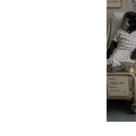
prenditi cura di un corvo prenditi cura di una cornacchia pren