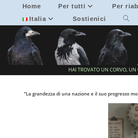
Salta
Home
Per tutti
Per riab
al
contenuto
Italia
Sostienici
Attiva/d
la
ricerca
sul
HAI TROVATO UN CORVO, UN 
sito
web
“La grandezza di una nazione e il suo progresso mo