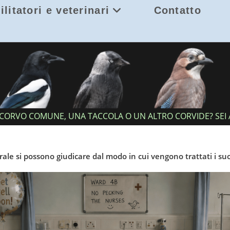
ilitatori e veterinari
Contatto
isattiva
CORVO COMUNE, UNA TACCOLA O UN ALTRO CORVIDE? SEI 
rale si possono giudicare dal modo in cui vengono trattati i 