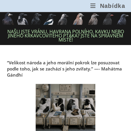
Přejít
Nabídka
k
obsahu
NAŠLI JSTE VRÁNU, HAVRANA POLNÍHO, KAVKU NEBO
JINÉHO KRKAVCOVITÉHO PTÁKA? JSTE NA SPRÁVNÉM
MÍSTĚ!
“Velikost národa a jeho morální pokrok lze posuzovat
podle toho, jak se zachází s jeho zvířaty.” —- Mahátma
Gándhí