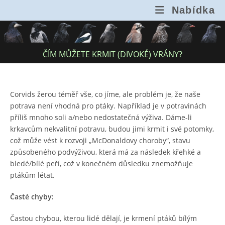
Přejít
Nabídka
k
obsahu
ČÍM MŮŽETE KRMIT (DIVOKÉ) VRÁNY?
Corvids žerou téměř vše, co jíme, ale problém je, že naše
potrava není vhodná pro ptáky. Například je v potravinách
příliš mnoho soli a/nebo nedostatečná výživa. Dáme-li
krkavcům nekvalitní potravu, budou jimi krmit i své potomky,
což může vést k rozvoji „McDonaldovy choroby“, stavu
způsobeného podvýživou, která má za následek křehké a
bledé/bílé peří, což v konečném důsledku znemožňuje
ptákům létat.
Časté chyby:
Častou chybou, kterou lidé dělají, je krmení ptáků bílým