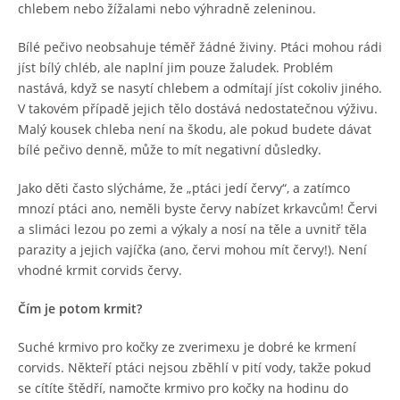
chlebem nebo žížalami nebo výhradně zeleninou.
Bílé pečivo neobsahuje téměř žádné živiny. Ptáci mohou rádi
jíst bílý chléb, ale naplní jim pouze žaludek. Problém
nastává, když se nasytí chlebem a odmítají jíst cokoliv jiného.
V takovém případě jejich tělo dostává nedostatečnou výživu.
Malý kousek chleba není na škodu, ale pokud budete dávat
bílé pečivo denně, může to mít negativní důsledky.
Jako děti často slýcháme, že „ptáci jedí červy“, a zatímco
mnozí ptáci ano, neměli byste červy nabízet krkavcům! Červi
a slimáci lezou po zemi a výkaly a nosí na těle a uvnitř těla
parazity a jejich vajíčka (ano, červi mohou mít červy!). Není
vhodné krmit corvids červy.
Čím je potom krmit?
Suché krmivo pro kočky ze zverimexu je dobré ke krmení
corvids. Někteří ptáci nejsou zběhlí v pití vody, takže pokud
se cítíte štědří, namočte krmivo pro kočky na hodinu do