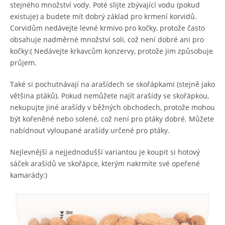
stejného množství vody. Poté slijte zbývající vodu (pokud
existuje) a budete mít dobrý základ pro krmení korvidů.
Corvidům nedávejte levné krmivo pro kočky, protože často
obsahuje nadměrné množství soli, což není dobré ani pro
kočky:( Nedávejte krkavcům konzervy, protože jim způsobuje
průjem.
Také si pochutnávají na arašídech se skořápkami (stejně jako
většina ptáků). Pokud nemůžete najít arašídy se skořápkou,
nekupujte jiné arašídy v běžných obchodech, protože mohou
být kořeněné nebo solené, což není pro ptáky dobré. Můžete
nabídnout vyloupané arašídy určené pro ptáky.
Nejlevnější a nejjednodušší variantou je koupit si hotový
sáček arašídů ve skořápce, kterým nakrmíte své opeřené
kamarády:)