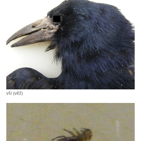
vši (věž)