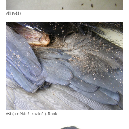
vši (věž)
Vši (a někteří roztoči), Rook