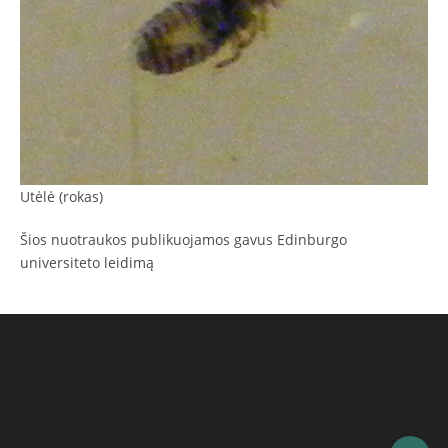
Utėlė (rokas)
Šios nuotraukos publikuojamos gavus Edinburgo
universiteto leidimą