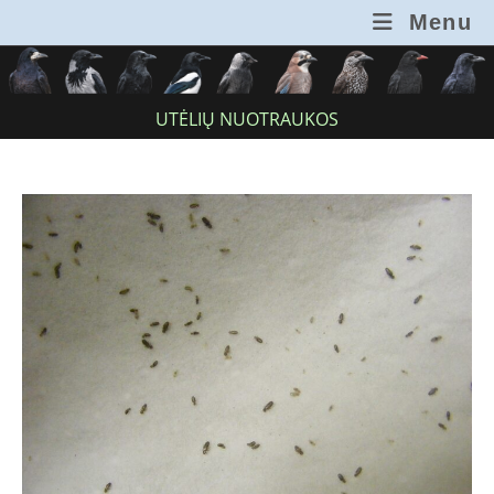
Skip
Menu
to
content
UTĖLIŲ NUOTRAUKOS