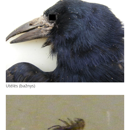
Utėlės (bažnys)