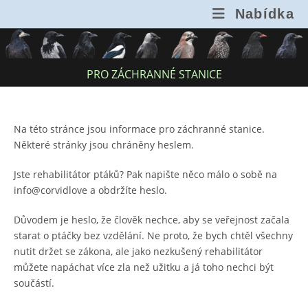
Přejít
Nabídka
k
obsahu
PRO ZÁCHRANNÉ STANICE
Na této stránce jsou informace pro záchranné stanice.
Některé stránky jsou chráněny heslem.
Jste rehabilitátor ptáků? Pak napište něco málo o sobě na
info@corvidlove a obdržíte heslo.
Důvodem je heslo, že člověk nechce, aby se veřejnost začala
starat o ptáčky bez vzdělání. Ne proto, že bych chtěl všechny
nutit držet se zákona, ale jako nezkušený rehabilitátor
můžete napáchat více zla než užitku a já toho nechci být
součástí.